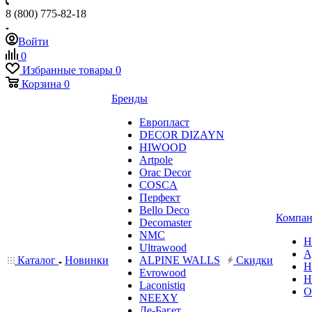
8 (800) 775-82-18
Войти
0
Избранные товары
0
Корзина
0
Бренды
Европласт
DECOR DIZAYN
HIWOOD
Artpole
Orac Decor
COSCA
Перфект
Bello Deco
Компан
Decomaster
NMС
Н
Ultrawood
А
Каталог
Новинки
ALPINE WALLS
Скидки
Н
Evrowood
Н
Laconistiq
О
NEEXY
Де-Багет