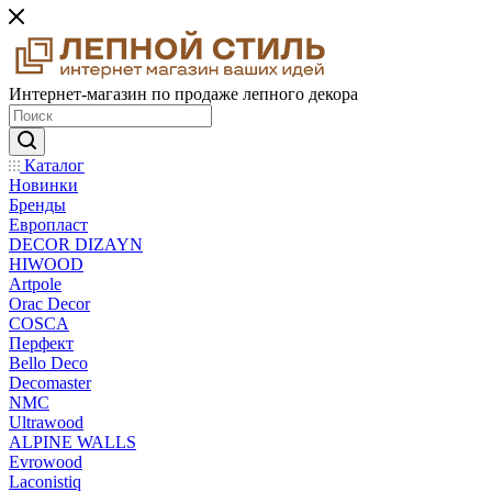
Интернет-магазин по продаже лепного декора
Каталог
Новинки
Бренды
Европласт
DECOR DIZAYN
HIWOOD
Artpole
Orac Decor
COSCA
Перфект
Bello Deco
Decomaster
NMС
Ultrawood
ALPINE WALLS
Evrowood
Laconistiq