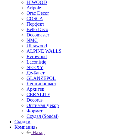
HIWOOD
Artpole
Orac Decor
COSCA
Перфект
Bello Deco
Decomaster
NMС
Ultrawood
ALPINE WALLS
Evrowood
Laconistiq
NEEXY
Де-Багет
GLANZEPOL
Лепнинапласт
Архитек
CERALITE
Decorus
Оптимал Декор
Формат
Соудал (Soudal)
Скидки
Компания
Назад