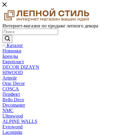
Интернет-магазин по продаже лепного декора
Каталог
Новинки
Бренды
Европласт
DECOR DIZAYN
HIWOOD
Artpole
Orac Decor
COSCA
Перфект
Bello Deco
Decomaster
NMС
Ultrawood
ALPINE WALLS
Evrowood
Laconistiq