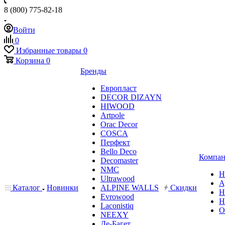
8 (800) 775-82-18
Войти
0
Избранные товары
0
Корзина
0
Бренды
Европласт
DECOR DIZAYN
HIWOOD
Artpole
Orac Decor
COSCA
Перфект
Bello Deco
Компан
Decomaster
NMС
Н
Ultrawood
А
Каталог
Новинки
ALPINE WALLS
Скидки
Н
Evrowood
Н
Laconistiq
О
NEEXY
Де-Багет