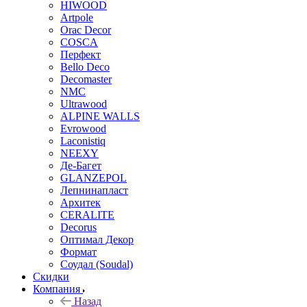
HIWOOD
Artpole
Orac Decor
COSCA
Перфект
Bello Deco
Decomaster
NMС
Ultrawood
ALPINE WALLS
Evrowood
Laconistiq
NEEXY
Де-Багет
GLANZEPOL
Лепнинапласт
Архитек
CERALITE
Decorus
Оптимал Декор
Формат
Соудал (Soudal)
Скидки
Компания
Назад