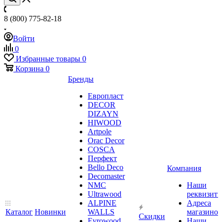
8 (800) 775-82-18
Войти
0
Избранные товары
0
Корзина
0
Бренды
Европласт
DECOR
DIZAYN
HIWOOD
Artpole
Orac Decor
COSCA
Перфект
Bello Deco
Компания
Decomaster
NMС
Наши
Ultrawood
реквизит
ALPINE
Адреса
Каталог
Новинки
WALLS
магазинов
Скидки
Evrowood
Наши