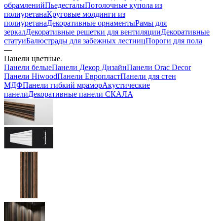
обрамлений
Пьедесталы
Потолочные купола из
полиуретана
Круговые молдинги из
полиуретана
Декоративные орнаменты
Рамы для
зеркал
Декоративные решетки для вентиляции
Декоративные
статуи
Балюстрады для забежных лестниц
Пороги для пола
—
Панели цветные
Панели белые
Панели Декор Дизайн
Панели Orac Decor
Панели Hiwood
Панели Европласт
Панели для стен
МДФ
Панели гибкий мрамор
Акустические
панели
Декоративные панели СКАЛА