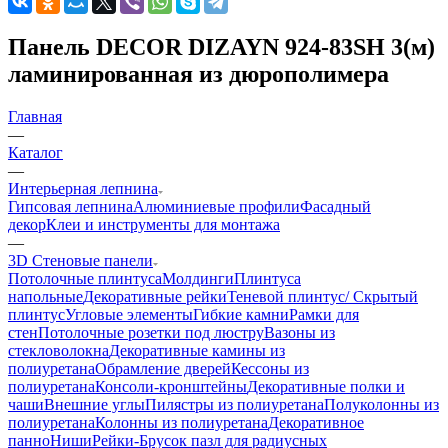
Панель DECOR DIZAYN 924-83SH 3(м)
ламинированная из дюрополимера
Главная
—
Каталог
—
Интерьерная лепнина
Гипсовая лепнина
Алюминиевые профили
Фасадный
декор
Клеи и инструменты для монтажа
—
3D Стеновые панели
Потолочные плинтуса
Молдинги
Плинтуса
напольные
Декоративные рейки
Теневой плинтус/ Скрытый
плинтус
Угловые элементы
Гибкие камни
Рамки для
стен
Потолочные розетки под люстру
Вазоны из
стекловолокна
Декоративные камины из
полиуретана
Обрамление дверей
Кессоны из
полиуретана
Консоли-кронштейны
Декоративные полки и
чаши
Внешние углы
Пилястры из полиуретана
Полуколонны из
полиуретана
Колонны из полиуретана
Декоративное
панно
Ниши
Рейки-Брусок пазл для радиусных