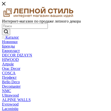
Интернет-магазин по продаже лепного декора
Каталог
Новинки
Бренды
Европласт
DECOR DIZAYN
HIWOOD
Artpole
Orac Decor
COSCA
Перфект
Bello Deco
Decomaster
NMС
Ultrawood
ALPINE WALLS
Evrowood
Laconistiq