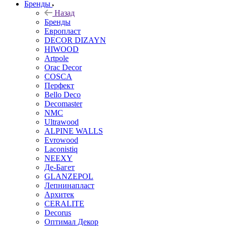
Бренды
Назад
Бренды
Европласт
DECOR DIZAYN
HIWOOD
Artpole
Orac Decor
COSCA
Перфект
Bello Deco
Decomaster
NMС
Ultrawood
ALPINE WALLS
Evrowood
Laconistiq
NEEXY
Де-Багет
GLANZEPOL
Лепнинапласт
Архитек
CERALITE
Decorus
Оптимал Декор