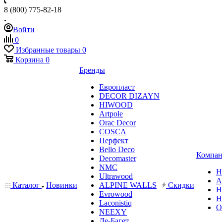
8 (800) 775-82-18
Войти
0
Избранные товары
0
Корзина
0
Бренды
Европласт
DECOR DIZAYN
HIWOOD
Artpole
Orac Decor
COSCA
Перфект
Bello Deco
Компан
Decomaster
NMС
Н
Ultrawood
А
Каталог
Новинки
ALPINE WALLS
Скидки
Н
Evrowood
Н
Laconistiq
О
NEEXY
Де-Багет