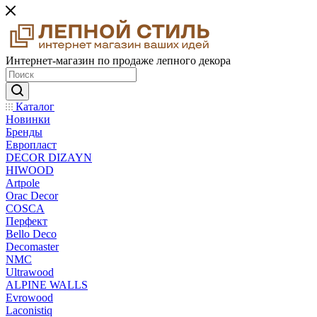
Интернет-магазин по продаже лепного декора
Каталог
Новинки
Бренды
Европласт
DECOR DIZAYN
HIWOOD
Artpole
Orac Decor
COSCA
Перфект
Bello Deco
Decomaster
NMС
Ultrawood
ALPINE WALLS
Evrowood
Laconistiq