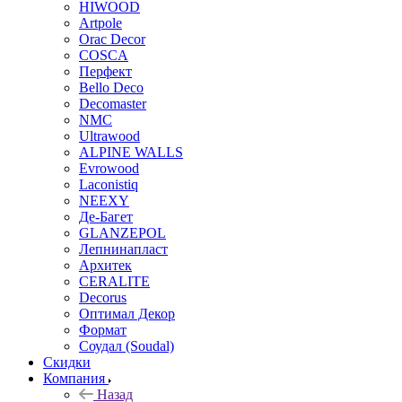
HIWOOD
Artpole
Orac Decor
COSCA
Перфект
Bello Deco
Decomaster
NMС
Ultrawood
ALPINE WALLS
Evrowood
Laconistiq
NEEXY
Де-Багет
GLANZEPOL
Лепнинапласт
Архитек
CERALITE
Decorus
Оптимал Декор
Формат
Соудал (Soudal)
Скидки
Компания
Назад