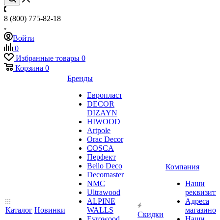
8 (800) 775-82-18
Войти
0
Избранные товары
0
Корзина
0
Бренды
Европласт
DECOR
DIZAYN
HIWOOD
Artpole
Orac Decor
COSCA
Перфект
Bello Deco
Компания
Decomaster
NMС
Наши
Ultrawood
реквизит
ALPINE
Адреса
Каталог
Новинки
WALLS
магазинов
Скидки
Evrowood
Наши