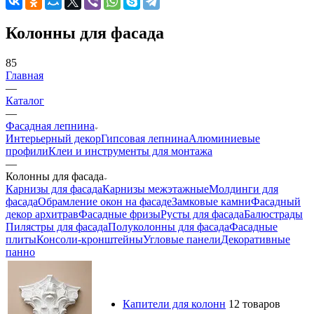
Колонны для фасада
85
Главная
—
Каталог
—
Фасадная лепнина
Интерьерный декор
Гипсовая лепнина
Алюминиевые
профили
Клеи и инструменты для монтажа
—
Колонны для фасада
Карнизы для фасада
Карнизы межэтажные
Молдинги для
фасада
Обрамление окон на фасаде
Замковые камни
Фасадный
декор архитрав
Фасадные фризы
Русты для фасада
Балюстрады
Пилястры для фасада
Полуколонны для фасада
Фасадные
плиты
Консоли-кронштейны
Угловые панели
Декоративные
панно
Капители для колонн
12 товаров