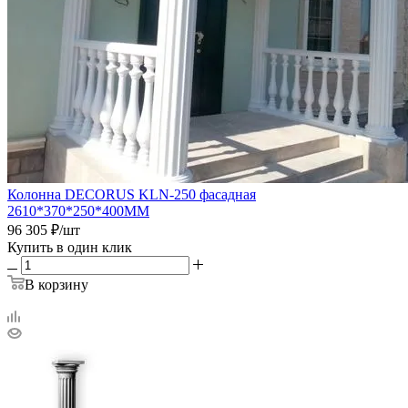
Колонна DECORUS KLN-250 фасадная
2610*370*250*400ММ
96 305
₽
/шт
Купить в один клик
В корзину