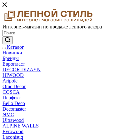
Интернет-магазин по продаже лепного декора
Каталог
Новинки
Бренды
Европласт
DECOR DIZAYN
HIWOOD
Artpole
Orac Decor
COSCA
Перфект
Bello Deco
Decomaster
NMС
Ultrawood
ALPINE WALLS
Evrowood
Laconistiq