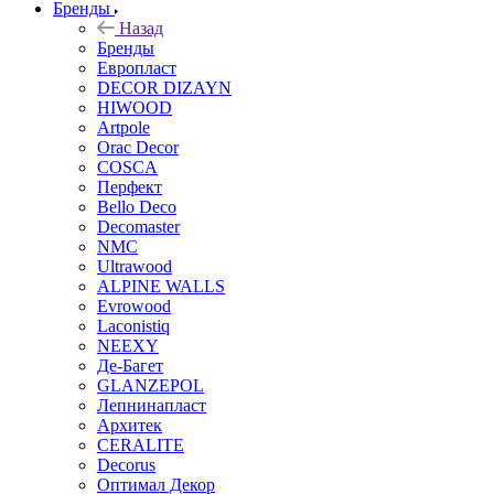
Бренды
Назад
Бренды
Европласт
DECOR DIZAYN
HIWOOD
Artpole
Orac Decor
COSCA
Перфект
Bello Deco
Decomaster
NMС
Ultrawood
ALPINE WALLS
Evrowood
Laconistiq
NEEXY
Де-Багет
GLANZEPOL
Лепнинапласт
Архитек
CERALITE
Decorus
Оптимал Декор