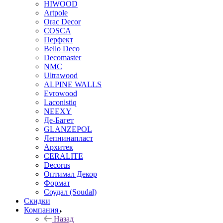
HIWOOD
Artpole
Orac Decor
COSCA
Перфект
Bello Deco
Decomaster
NMС
Ultrawood
ALPINE WALLS
Evrowood
Laconistiq
NEEXY
Де-Багет
GLANZEPOL
Лепнинапласт
Архитек
CERALITE
Decorus
Оптимал Декор
Формат
Соудал (Soudal)
Скидки
Компания
Назад