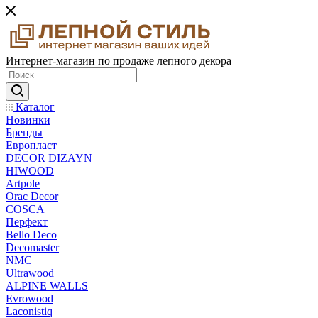
Интернет-магазин по продаже лепного декора
Каталог
Новинки
Бренды
Европласт
DECOR DIZAYN
HIWOOD
Artpole
Orac Decor
COSCA
Перфект
Bello Deco
Decomaster
NMС
Ultrawood
ALPINE WALLS
Evrowood
Laconistiq