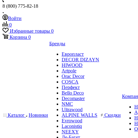
8 (800) 775-82-18
Войти
0
Избранные товары
0
Корзина
0
Бренды
Европласт
DECOR DIZAYN
HIWOOD
Artpole
Orac Decor
COSCA
Перфект
Bello Deco
Компан
Decomaster
NMС
Н
Ultrawood
А
Каталог
Новинки
ALPINE WALLS
Скидки
Н
Evrowood
Н
Laconistiq
О
NEEXY
Де-Багет