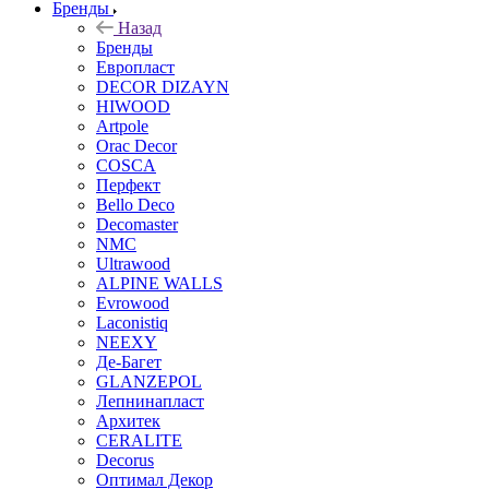
Бренды
Назад
Бренды
Европласт
DECOR DIZAYN
HIWOOD
Artpole
Orac Decor
COSCA
Перфект
Bello Deco
Decomaster
NMС
Ultrawood
ALPINE WALLS
Evrowood
Laconistiq
NEEXY
Де-Багет
GLANZEPOL
Лепнинапласт
Архитек
CERALITE
Decorus
Оптимал Декор