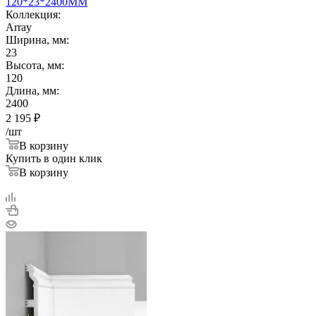
120*23*2400ММ
Коллекция:
Array
Ширина, мм:
23
Высота, мм:
120
Длина, мм:
2400
2 195
₽
/шт
В корзину
Купить в один клик
В корзину