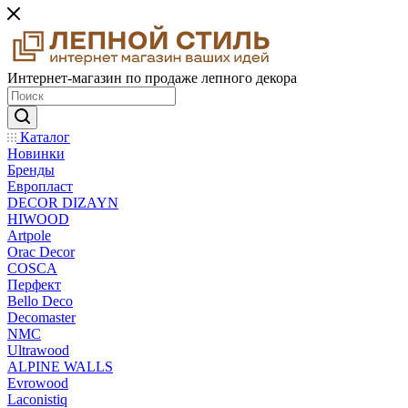
Интернет-магазин по продаже лепного декора
Каталог
Новинки
Бренды
Европласт
DECOR DIZAYN
HIWOOD
Artpole
Orac Decor
COSCA
Перфект
Bello Deco
Decomaster
NMС
Ultrawood
ALPINE WALLS
Evrowood
Laconistiq