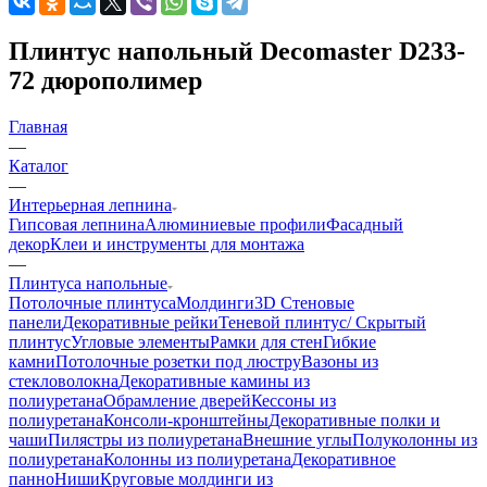
Плинтус напольный Decomaster D233-
72 дюрополимер
Главная
—
Каталог
—
Интерьерная лепнина
Гипсовая лепнина
Алюминиевые профили
Фасадный
декор
Клеи и инструменты для монтажа
—
Плинтуса напольные
Потолочные плинтуса
Молдинги
3D Стеновые
панели
Декоративные рейки
Теневой плинтус/ Скрытый
плинтус
Угловые элементы
Рамки для стен
Гибкие
камни
Потолочные розетки под люстру
Вазоны из
стекловолокна
Декоративные камины из
полиуретана
Обрамление дверей
Кессоны из
полиуретана
Консоли-кронштейны
Декоративные полки и
чаши
Пилястры из полиуретана
Внешние углы
Полуколонны из
полиуретана
Колонны из полиуретана
Декоративное
панно
Ниши
Круговые молдинги из