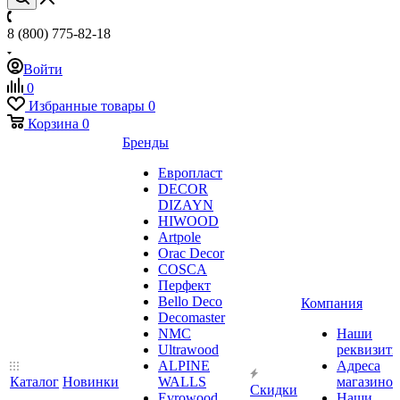
8 (800) 775-82-18
Войти
0
Избранные товары
0
Корзина
0
Бренды
Европласт
DECOR
DIZAYN
HIWOOD
Artpole
Orac Decor
COSCA
Перфект
Bello Deco
Компания
Decomaster
NMС
Наши
Ultrawood
реквизит
ALPINE
Адреса
Каталог
Новинки
WALLS
магазинов
Скидки
Evrowood
Наши