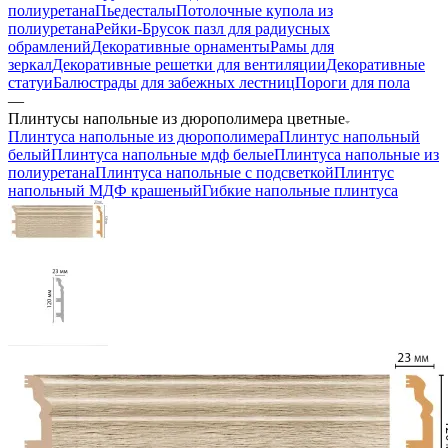
полиуретана
Пьедесталы
Потолочные купола из
полиуретана
Рейки-Брусок пазл для радиусных
обрамлений
Декоративные орнаменты
Рамы для
зеркал
Декоративные решетки для вентиляции
Декоративные
статуи
Балюстрады для забежных лестниц
Пороги для пола
—
Плинтусы напольные из дюрополимера цветные
Плинтуса напольные из дюрополимера
Плинтус напольный
белый
Плинтуса напольные мдф белые
Плинтуса напольные из
полиуретана
Плинтуса напольные с подсветкой
Плинтус
напольный МДФ крашеный
Гибкие напольные плинтуса