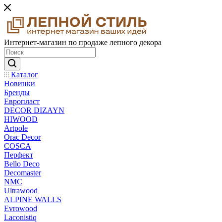
Интернет-магазин по продаже лепного декора
Каталог
Новинки
Бренды
Европласт
DECOR DIZAYN
HIWOOD
Artpole
Orac Decor
COSCA
Перфект
Bello Deco
Decomaster
NMС
Ultrawood
ALPINE WALLS
Evrowood
Laconistiq