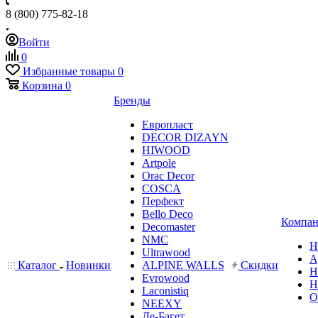
8 (800) 775-82-18
Войти
0
Избранные товары
0
Корзина
0
Бренды
Европласт
DECOR DIZAYN
HIWOOD
Artpole
Orac Decor
COSCA
Перфект
Bello Deco
Компан
Decomaster
NMС
Н
Ultrawood
А
Каталог
Новинки
ALPINE WALLS
Скидки
Н
Evrowood
Н
Laconistiq
О
NEEXY
Де-Багет