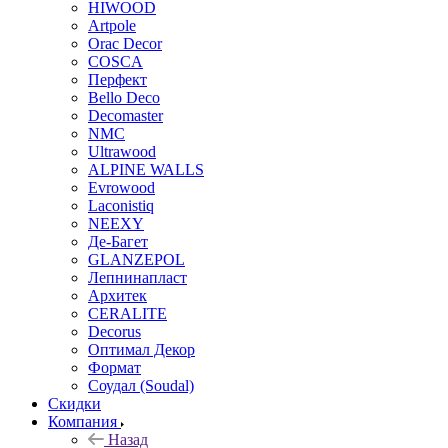
HIWOOD
Artpole
Orac Decor
COSCA
Перфект
Bello Deco
Decomaster
NMС
Ultrawood
ALPINE WALLS
Evrowood
Laconistiq
NEEXY
Де-Багет
GLANZEPOL
Лепнинапласт
Архитек
CERALITE
Decorus
Оптимал Декор
Формат
Соудал (Soudal)
Скидки
Компания
Назад