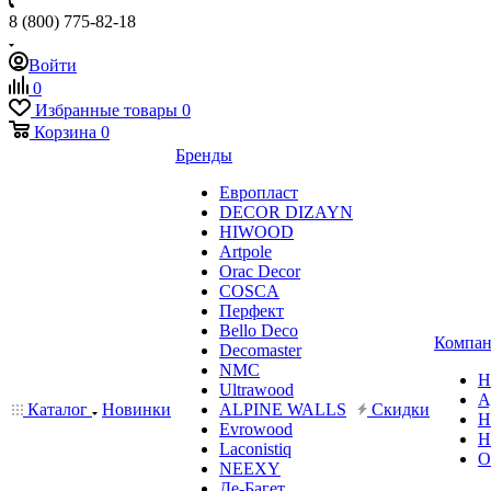
8 (800) 775-82-18
Войти
0
Избранные товары
0
Корзина
0
Бренды
Европласт
DECOR DIZAYN
HIWOOD
Artpole
Orac Decor
COSCA
Перфект
Bello Deco
Компан
Decomaster
NMС
Н
Ultrawood
А
Каталог
Новинки
ALPINE WALLS
Скидки
Н
Evrowood
Н
Laconistiq
О
NEEXY
Де-Багет