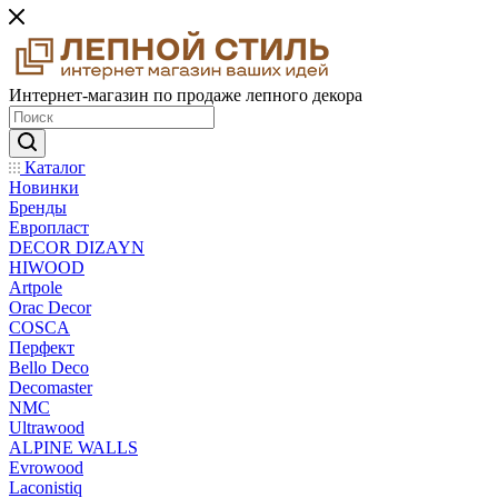
Интернет-магазин по продаже лепного декора
Каталог
Новинки
Бренды
Европласт
DECOR DIZAYN
HIWOOD
Artpole
Orac Decor
COSCA
Перфект
Bello Deco
Decomaster
NMС
Ultrawood
ALPINE WALLS
Evrowood
Laconistiq