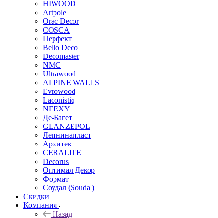
HIWOOD
Artpole
Orac Decor
COSCA
Перфект
Bello Deco
Decomaster
NMС
Ultrawood
ALPINE WALLS
Evrowood
Laconistiq
NEEXY
Де-Багет
GLANZEPOL
Лепнинапласт
Архитек
CERALITE
Decorus
Оптимал Декор
Формат
Соудал (Soudal)
Скидки
Компания
Назад