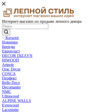
Интернет-магазин по продаже лепного декора
Каталог
Новинки
Бренды
Европласт
DECOR DIZAYN
HIWOOD
Artpole
Orac Decor
COSCA
Перфект
Bello Deco
Decomaster
NMС
Ultrawood
ALPINE WALLS
Evrowood
Laconistiq