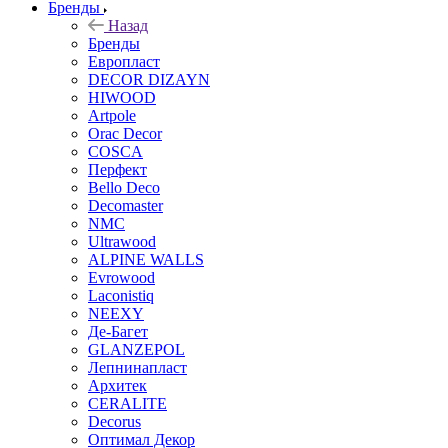
Бренды
Назад
Бренды
Европласт
DECOR DIZAYN
HIWOOD
Artpole
Orac Decor
COSCA
Перфект
Bello Deco
Decomaster
NMС
Ultrawood
ALPINE WALLS
Evrowood
Laconistiq
NEEXY
Де-Багет
GLANZEPOL
Лепнинапласт
Архитек
CERALITE
Decorus
Оптимал Декор