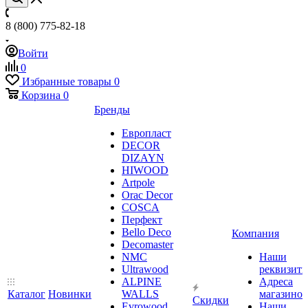
8 (800) 775-82-18
Войти
0
Избранные товары
0
Корзина
0
Бренды
Европласт
DECOR
DIZAYN
HIWOOD
Artpole
Orac Decor
COSCA
Перфект
Bello Deco
Компания
Decomaster
NMС
Наши
Ultrawood
реквизит
ALPINE
Адреса
Каталог
Новинки
WALLS
магазинов
Скидки
Evrowood
Наши