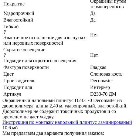
Окрашены путем
Покрытие
термопереносов
Ударопрочный
Да
Влагостойкий
Да
Гибкий
?
Нет
Эластичное исполнение для изогнутых
или неровных поверхностей
Скрытое освещение
?
Нет
Подходит для скрытого освещения
Фактура поверхности
Гладкая
Цвет
Слоновая кость
Производитель
Decomaster
Подходит для
Интерьер
Артикул
D233-70 ДМ
Окрашенный напольный плинтус D233-70 Decomaster из
дюрополимера, длина 2,40 м, ударопрочный, влагостойкий.
Дюрополимер не содержит токсичных продуктов и со
временем не дает усадку.
Инструкция по монтажу напольный плинтус ламинированый
10,6 мб
Мы предлагаем два варианта получения заказов: