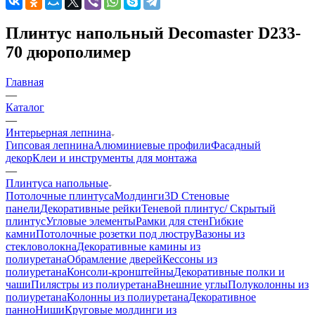
Плинтус напольный Decomaster D233-
70 дюрополимер
Главная
—
Каталог
—
Интерьерная лепнина
Гипсовая лепнина
Алюминиевые профили
Фасадный
декор
Клеи и инструменты для монтажа
—
Плинтуса напольные
Потолочные плинтуса
Молдинги
3D Стеновые
панели
Декоративные рейки
Теневой плинтус/ Скрытый
плинтус
Угловые элементы
Рамки для стен
Гибкие
камни
Потолочные розетки под люстру
Вазоны из
стекловолокна
Декоративные камины из
полиуретана
Обрамление дверей
Кессоны из
полиуретана
Консоли-кронштейны
Декоративные полки и
чаши
Пилястры из полиуретана
Внешние углы
Полуколонны из
полиуретана
Колонны из полиуретана
Декоративное
панно
Ниши
Круговые молдинги из