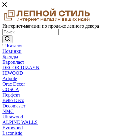
Интернет-магазин по продаже лепного декора
Каталог
Новинки
Бренды
Европласт
DECOR DIZAYN
HIWOOD
Artpole
Orac Decor
COSCA
Перфект
Bello Deco
Decomaster
NMС
Ultrawood
ALPINE WALLS
Evrowood
Laconistiq