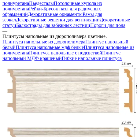
полиуретана
Пьедесталы
Потолочные купола из
полиуретана
Рейки-Брусок пазл для радиусных
обрамлений
Декоративные орнаменты
Рамы для
зеркал
Декоративные решетки для вентиляции
Декоративные
статуи
Балюстрады для забежных лестниц
Пороги для пола
—
Плинтусы напольные из дюрополимера цветные
Плинтуса напольные из дюрополимера
Плинтус напольный
белый
Плинтуса напольные мдф белые
Плинтуса напольные из
полиуретана
Плинтуса напольные с подсветкой
Плинтус
напольный МДФ крашеный
Гибкие напольные плинтуса