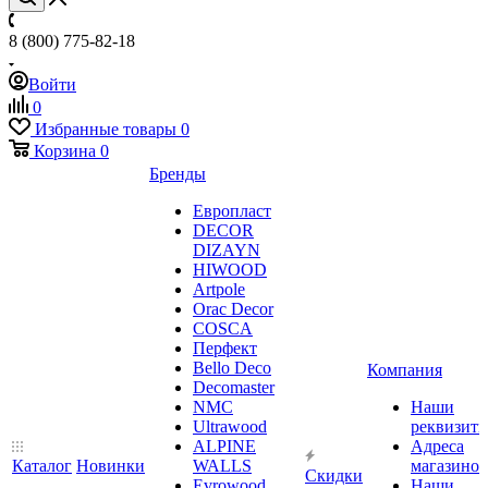
8 (800) 775-82-18
Войти
0
Избранные товары
0
Корзина
0
Бренды
Европласт
DECOR
DIZAYN
HIWOOD
Artpole
Orac Decor
COSCA
Перфект
Bello Deco
Компания
Decomaster
NMС
Наши
Ultrawood
реквизит
ALPINE
Адреса
Каталог
Новинки
WALLS
магазинов
Скидки
Evrowood
Наши