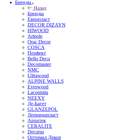
Бренды
Назад
Бренды
Европласт
DECOR DIZAYN
HIWOOD
Artpole
Orac Decor
COSCA
Перфект
Bello Deco
Decomaster
NMС
Ultrawood
ALPINE WALLS
Evrowood
Laconistiq
NEEXY
Де-Багет
GLANZEPOL
Лепнинапласт
Архитек
CERALITE
Decorus
Оптимал Декор