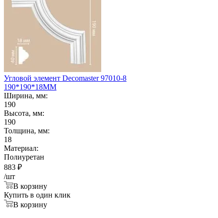
Угловой элемент Decomaster 97010-8
190*190*18ММ
Ширина, мм:
190
Высота, мм:
190
Толщина, мм:
18
Материал:
Полиуретан
883
₽
/шт
В корзину
Купить в один клик
В корзину