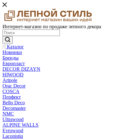
Интернет-магазин по продаже лепного декора
Каталог
Новинки
Бренды
Европласт
DECOR DIZAYN
HIWOOD
Artpole
Orac Decor
COSCA
Перфект
Bello Deco
Decomaster
NMС
Ultrawood
ALPINE WALLS
Evrowood
Laconistiq