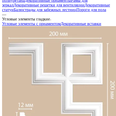
полиуретана
Декоративные орнаменты
Рамы для
зеркал
Декоративные решетки для вентиляции
Декоративные
статуи
Балюстрады для забежных лестниц
Пороги для пола
—
Угловые элементы гладкие
Угловые элементы с орнаментом
Декоративные вставки