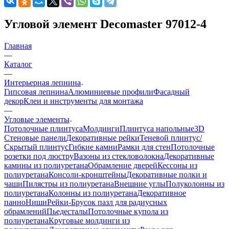
Угловой элемент Decomaster 97012-4
Главная
—
Каталог
—
Интерьерная лепнина
Гипсовая лепнина
Алюминиевые профили
Фасадный
декор
Клеи и инструменты для монтажа
—
Угловые элементы
Потолочные плинтуса
Молдинги
Плинтуса напольные
3D
Стеновые панели
Декоративные рейки
Теневой плинтус/
Скрытый плинтус
Гибкие камни
Рамки для стен
Потолочные
розетки под люстру
Вазоны из стекловолокна
Декоративные
камины из полиуретана
Обрамление дверей
Кессоны из
полиуретана
Консоли-кронштейны
Декоративные полки и
чаши
Пилястры из полиуретана
Внешние углы
Полуколонны из
полиуретана
Колонны из полиуретана
Декоративное
панно
Ниши
Рейки-Брусок пазл для радиусных
обрамлений
Пьедесталы
Потолочные купола из
полиуретана
Круговые молдинги из