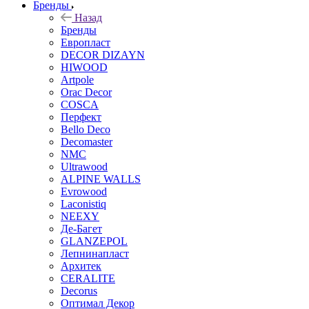
Бренды
Назад
Бренды
Европласт
DECOR DIZAYN
HIWOOD
Artpole
Orac Decor
COSCA
Перфект
Bello Deco
Decomaster
NMС
Ultrawood
ALPINE WALLS
Evrowood
Laconistiq
NEEXY
Де-Багет
GLANZEPOL
Лепнинапласт
Архитек
CERALITE
Decorus
Оптимал Декор