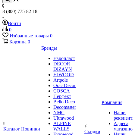
8 (800) 775-82-18
Войти
0
Избранные товары
0
Корзина
0
Бренды
Европласт
DECOR
DIZAYN
HIWOOD
Artpole
Orac Decor
COSCA
Перфект
Bello Deco
Компания
Decomaster
NMС
Наши
Ultrawood
реквизит
ALPINE
Адреса
Каталог
Новинки
WALLS
магазинов
Скидки
Evrowood
Наши