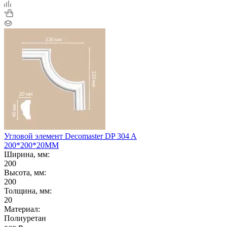
Угловой элемент Decomaster DP 304 A
200*200*20ММ
Ширина, мм:
200
Высота, мм:
200
Толщина, мм:
20
Материал:
Полиуретан