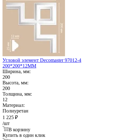
Угловой элемент Decomaster 97012-4
200*200*12ММ
Ширина, мм:
200
Высота, мм:
200
Толщина, мм:
12
Материал:
Полиуретан
1 225
₽
/шт
В корзину
Купить в один клик