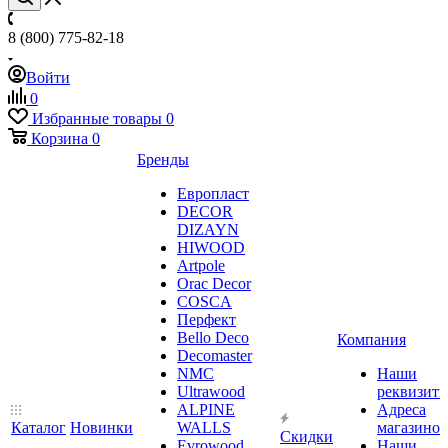
8 (800) 775-82-18
Войти
0
Избранные товары
0
Корзина
0
Бренды
Европласт
DECOR
DIZAYN
HIWOOD
Artpole
Orac Decor
COSCA
Перфект
Bello Deco
Компания
Decomaster
NMС
Наши
Ultrawood
реквизит
ALPINE
Адреса
Каталог
Новинки
WALLS
магазинов
Скидки
Evrowood
Наши