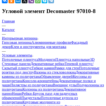
Угловой элемент Decomaster 97010-8
Главная
—
Каталог
—
Интерьерная лепнина
Гипсовая лепнина
Алюминиевые профили
Фасадный
декор
Клеи и инструменты для монтажа
—
Угловые элементы
Потолочные плинтуса
Молдинги
Плинтуса напольные
3D
Стеновые панели
Декоративные рейки
Теневой плинтус/
Скрытый плинтус
Гибкие камни
Рамки для стен
Потолочные
розетки под люстру
Вазоны из стекловолокна
Декоративные
камины из полиуретана
Обрамление дверей
Кессоны из
полиуретана
Консоли-кронштейны
Декоративные полки и
чаши
Пилястры из полиуретана
Внешние углы
Полуколонны из
полиуретана
Колонны из полиуретана
Декоративное
панно
Ниши
Рейки-Брусок пазл для радиусных
обрамлений
Пьедесталы
Потолочные купола из
полиуретана
Круговые молдинги из