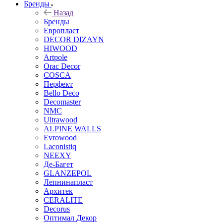
Бренды
Назад
Бренды
Европласт
DECOR DIZAYN
HIWOOD
Artpole
Orac Decor
COSCA
Перфект
Bello Deco
Decomaster
NMС
Ultrawood
ALPINE WALLS
Evrowood
Laconistiq
NEEXY
Де-Багет
GLANZEPOL
Лепнинапласт
Архитек
CERALITE
Decorus
Оптимал Декор