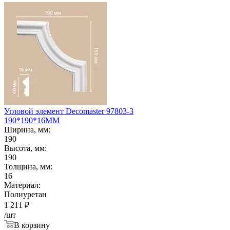
Угловой элемент Decomaster 97803-3
190*190*16ММ
Ширина, мм:
190
Высота, мм:
190
Толщина, мм:
16
Материал:
Полиуретан
1 211
₽
/шт
В корзину