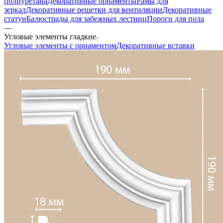
полиуретана
Декоративные орнаменты
Рамы для
зеркал
Декоративные решетки для вентиляции
Декоративные
статуи
Балюстрады для забежных лестниц
Пороги для пола
—
Угловые элементы гладкие
Угловые элементы с орнаментом
Декоративные вставки