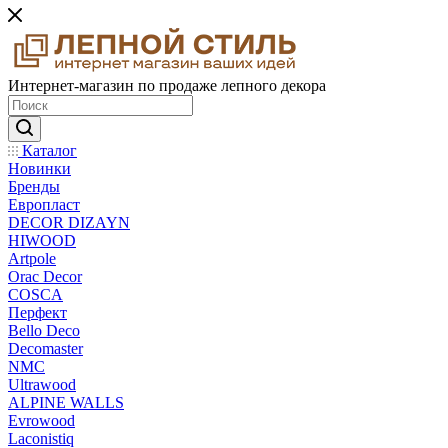
Интернет-магазин по продаже лепного декора
Каталог
Новинки
Бренды
Европласт
DECOR DIZAYN
HIWOOD
Artpole
Orac Decor
COSCA
Перфект
Bello Deco
Decomaster
NMС
Ultrawood
ALPINE WALLS
Evrowood
Laconistiq