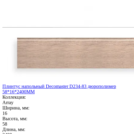
Плинтус напольный Decomaster D234-83 дюрополимер
58*16*2400ММ
Коллекция:
Array
Ширина, мм:
16
Высота, мм:
58
Длина, мм: