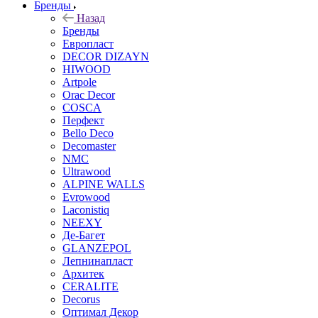
Бренды
Назад
Бренды
Европласт
DECOR DIZAYN
HIWOOD
Artpole
Orac Decor
COSCA
Перфект
Bello Deco
Decomaster
NMС
Ultrawood
ALPINE WALLS
Evrowood
Laconistiq
NEEXY
Де-Багет
GLANZEPOL
Лепнинапласт
Архитек
CERALITE
Decorus
Оптимал Декор