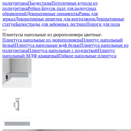
полиуретана
Пьедесталы
Потолочные купола из
полиуретана
Рейки-Брусок пазл для радиусных
обрамлений
Декоративные орнаменты
Рамы для
зеркал
Декоративные решетки для вентиляции
Декоративные
статуи
Балюстрады для забежных лестниц
Пороги для пола
—
Плинтусы напольные из дюрополимера цветные
Плинтуса напольные из дюрополимера
Плинтус напольный
белый
Плинтуса напольные мдф белые
Плинтуса напольные из
полиуретана
Плинтуса напольные с подсветкой
Плинтус
напольный МДФ крашеный
Гибкие напольные плинтуса