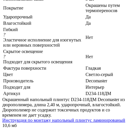
Окрашены путем
Покрытие
термопереносов
Ударопрочный
Да
Влагостойкий
Да
Гибкий
?
Нет
Эластичное исполнение для изогнутых
или неровных поверхностей
Скрытое освещение
?
Нет
Подходит для скрытого освещения
Фактура поверхности
Гладкая
Цвет
Светло-серый
Производитель
Decomaster
Подходит для
Интерьер
Артикул
D234-118ДМ
Окрашенный напольный плинтус D234-118ДМ Decomaster из
дюрополимера, длина 2,40 м, ударопрочный, влагостойкий.
Дюрополимер не содержит токсичных продуктов и со
временем не дает усадку.
Инструкция по монтажу напольный плинтус ламинированый
10,6 мб