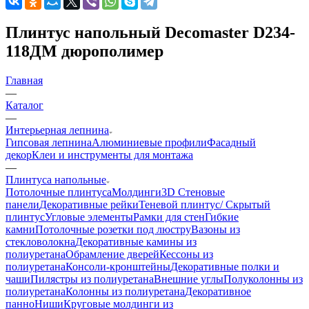
Плинтус напольный Decomaster D234-
118ДМ дюрополимер
Главная
—
Каталог
—
Интерьерная лепнина
Гипсовая лепнина
Алюминиевые профили
Фасадный
декор
Клеи и инструменты для монтажа
—
Плинтуса напольные
Потолочные плинтуса
Молдинги
3D Стеновые
панели
Декоративные рейки
Теневой плинтус/ Скрытый
плинтус
Угловые элементы
Рамки для стен
Гибкие
камни
Потолочные розетки под люстру
Вазоны из
стекловолокна
Декоративные камины из
полиуретана
Обрамление дверей
Кессоны из
полиуретана
Консоли-кронштейны
Декоративные полки и
чаши
Пилястры из полиуретана
Внешние углы
Полуколонны из
полиуретана
Колонны из полиуретана
Декоративное
панно
Ниши
Круговые молдинги из