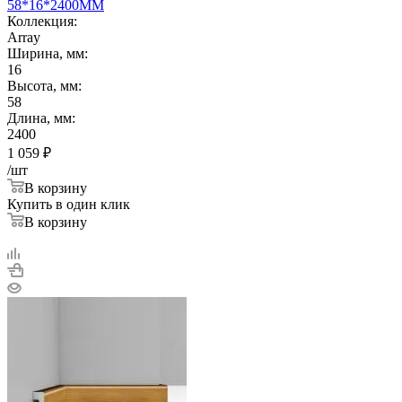
58*16*2400ММ
Коллекция:
Array
Ширина, мм:
16
Высота, мм:
58
Длина, мм:
2400
1 059
₽
/шт
В корзину
Купить в один клик
В корзину