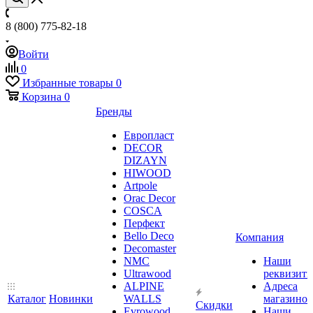
8 (800) 775-82-18
Войти
0
Избранные товары
0
Корзина
0
Бренды
Европласт
DECOR
DIZAYN
HIWOOD
Artpole
Orac Decor
COSCA
Перфект
Bello Deco
Компания
Decomaster
NMС
Наши
Ultrawood
реквизит
ALPINE
Адреса
Каталог
Новинки
WALLS
магазинов
Скидки
Evrowood
Наши