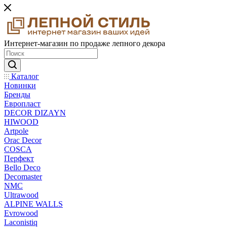
Интернет-магазин по продаже лепного декора
Каталог
Новинки
Бренды
Европласт
DECOR DIZAYN
HIWOOD
Artpole
Orac Decor
COSCA
Перфект
Bello Deco
Decomaster
NMС
Ultrawood
ALPINE WALLS
Evrowood
Laconistiq