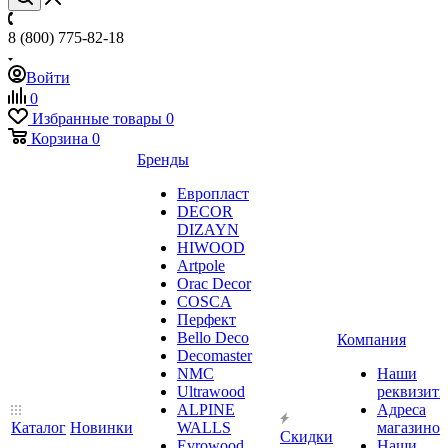
8 (800) 775-82-18
Войти
0
Избранные товары
0
Корзина
0
Бренды
Европласт
DECOR
DIZAYN
HIWOOD
Artpole
Orac Decor
COSCA
Перфект
Bello Deco
Компания
Decomaster
NMС
Наши
Ultrawood
реквизит
ALPINE
Адреса
Каталог
Новинки
WALLS
магазинов
Скидки
Evrowood
Наши