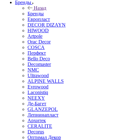
Бренды
Назад
Бренды
Европласт
DECOR DIZAYN
HIWOOD
Artpole
Orac Decor
COSCA
Перфект
Bello Deco
Decomaster
NMС
Ultrawood
ALPINE WALLS
Evrowood
Laconistiq
NEEXY
Де-Багет
GLANZEPOL
Лепнинапласт
Архитек
CERALITE
Decorus
Оптимал Декор