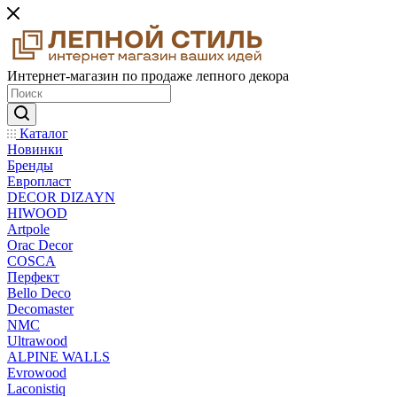
Интернет-магазин по продаже лепного декора
Каталог
Новинки
Бренды
Европласт
DECOR DIZAYN
HIWOOD
Artpole
Orac Decor
COSCA
Перфект
Bello Deco
Decomaster
NMС
Ultrawood
ALPINE WALLS
Evrowood
Laconistiq