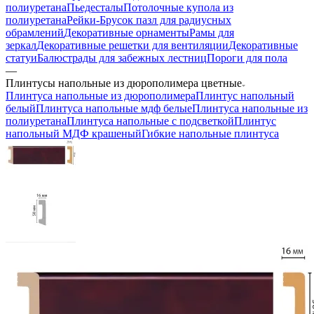
полиуретана
Пьедесталы
Потолочные купола из
полиуретана
Рейки-Брусок пазл для радиусных
обрамлений
Декоративные орнаменты
Рамы для
зеркал
Декоративные решетки для вентиляции
Декоративные
статуи
Балюстрады для забежных лестниц
Пороги для пола
—
Плинтусы напольные из дюрополимера цветные
Плинтуса напольные из дюрополимера
Плинтус напольный
белый
Плинтуса напольные мдф белые
Плинтуса напольные из
полиуретана
Плинтуса напольные с подсветкой
Плинтус
напольный МДФ крашеный
Гибкие напольные плинтуса