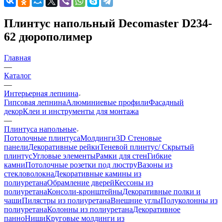
Плинтус напольный Decomaster D234-
62 дюрополимер
Главная
—
Каталог
—
Интерьерная лепнина
Гипсовая лепнина
Алюминиевые профили
Фасадный
декор
Клеи и инструменты для монтажа
—
Плинтуса напольные
Потолочные плинтуса
Молдинги
3D Стеновые
панели
Декоративные рейки
Теневой плинтус/ Скрытый
плинтус
Угловые элементы
Рамки для стен
Гибкие
камни
Потолочные розетки под люстру
Вазоны из
стекловолокна
Декоративные камины из
полиуретана
Обрамление дверей
Кессоны из
полиуретана
Консоли-кронштейны
Декоративные полки и
чаши
Пилястры из полиуретана
Внешние углы
Полуколонны из
полиуретана
Колонны из полиуретана
Декоративное
панно
Ниши
Круговые молдинги из