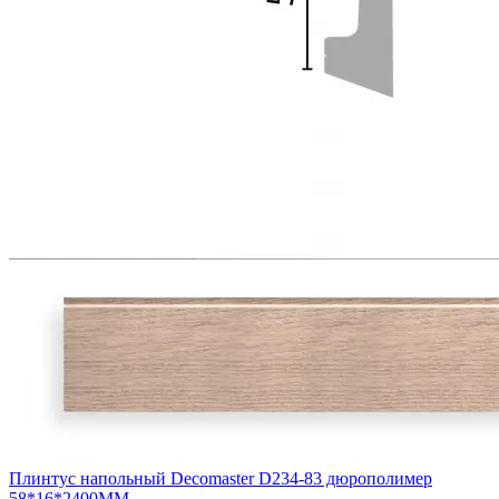
Плинтус напольный Decomaster D234-83 дюрополимер
58*16*2400ММ