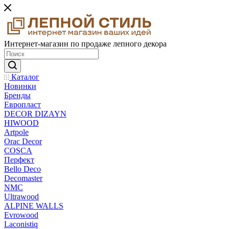
Интернет-магазин по продаже лепного декора
Каталог
Новинки
Бренды
Европласт
DECOR DIZAYN
HIWOOD
Artpole
Orac Decor
COSCA
Перфект
Bello Deco
Decomaster
NMС
Ultrawood
ALPINE WALLS
Evrowood
Laconistiq