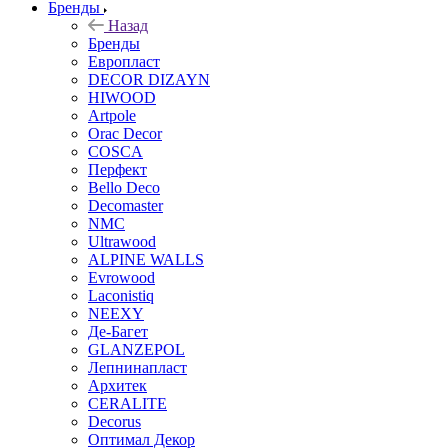
Бренды
Назад
Бренды
Европласт
DECOR DIZAYN
HIWOOD
Artpole
Orac Decor
COSCA
Перфект
Bello Deco
Decomaster
NMС
Ultrawood
ALPINE WALLS
Evrowood
Laconistiq
NEEXY
Де-Багет
GLANZEPOL
Лепнинапласт
Архитек
CERALITE
Decorus
Оптимал Декор