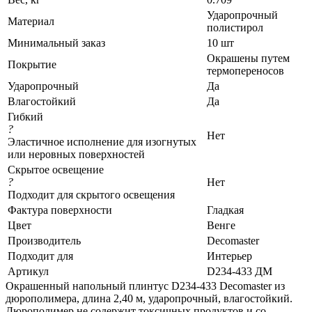
Ударопрочный
Материал
полистирол
Минимальный заказ
10 шт
Окрашены путем
Покрытие
термопереносов
Ударопрочный
Да
Влагостойкий
Да
Гибкий
?
Нет
Эластичное исполнение для изогнутых
или неровных поверхностей
Скрытое освещение
?
Нет
Подходит для скрытого освещения
Фактура поверхности
Гладкая
Цвет
Венге
Производитель
Decomaster
Подходит для
Интерьер
Артикул
D234-433 ДМ
Окрашенный напольный плинтус D234-433 Decomaster из
дюрополимера, длина 2,40 м, ударопрочный, влагостойкий.
Дюрополимер не содержит токсичных продуктов и со