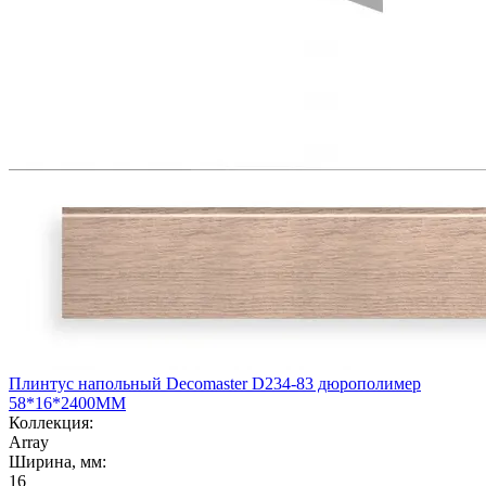
Плинтус напольный Decomaster D234-83 дюрополимер
58*16*2400ММ
Коллекция:
Array
Ширина, мм:
16