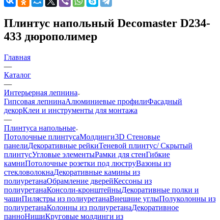
Плинтус напольный Decomaster D234-
433 дюрополимер
Главная
—
Каталог
—
Интерьерная лепнина
Гипсовая лепнина
Алюминиевые профили
Фасадный
декор
Клеи и инструменты для монтажа
—
Плинтуса напольные
Потолочные плинтуса
Молдинги
3D Стеновые
панели
Декоративные рейки
Теневой плинтус/ Скрытый
плинтус
Угловые элементы
Рамки для стен
Гибкие
камни
Потолочные розетки под люстру
Вазоны из
стекловолокна
Декоративные камины из
полиуретана
Обрамление дверей
Кессоны из
полиуретана
Консоли-кронштейны
Декоративные полки и
чаши
Пилястры из полиуретана
Внешние углы
Полуколонны из
полиуретана
Колонны из полиуретана
Декоративное
панно
Ниши
Круговые молдинги из