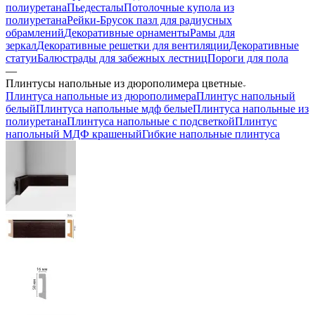
полиуретана
Пьедесталы
Потолочные купола из
полиуретана
Рейки-Брусок пазл для радиусных
обрамлений
Декоративные орнаменты
Рамы для
зеркал
Декоративные решетки для вентиляции
Декоративные
статуи
Балюстрады для забежных лестниц
Пороги для пола
—
Плинтусы напольные из дюрополимера цветные
Плинтуса напольные из дюрополимера
Плинтус напольный
белый
Плинтуса напольные мдф белые
Плинтуса напольные из
полиуретана
Плинтуса напольные с подсветкой
Плинтус
напольный МДФ крашеный
Гибкие напольные плинтуса