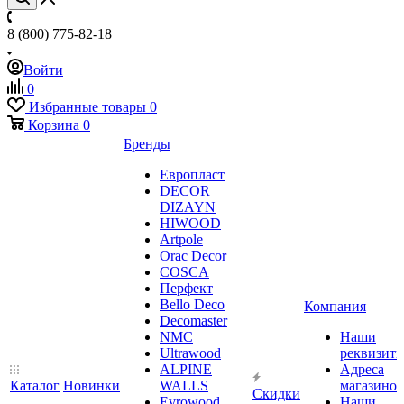
8 (800) 775-82-18
Войти
0
Избранные товары
0
Корзина
0
Бренды
Европласт
DECOR
DIZAYN
HIWOOD
Artpole
Orac Decor
COSCA
Перфект
Bello Deco
Компания
Decomaster
NMС
Наши
Ultrawood
реквизит
ALPINE
Адреса
Каталог
Новинки
WALLS
магазинов
Скидки
Evrowood
Наши