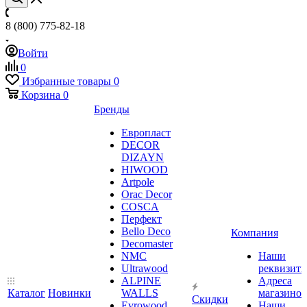
8 (800) 775-82-18
Войти
0
Избранные товары
0
Корзина
0
Бренды
Европласт
DECOR
DIZAYN
HIWOOD
Artpole
Orac Decor
COSCA
Перфект
Bello Deco
Компания
Decomaster
NMС
Наши
Ultrawood
реквизит
ALPINE
Адреса
Каталог
Новинки
WALLS
магазинов
Скидки
Evrowood
Наши