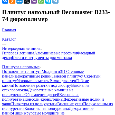
Плинтус напольный Decomaster D233-
74 дюрополимер
Главная
—
Каталог
—
Интерьерная лепнина
Гипсовая лепнина
Алюминиевые профили
Фасадный
декор
Клеи и инструменты для монтажа
—
Плинтуса напольные
Потолочные плинтуса
Молдинги
3D Стеновые
панели
Декоративные рейки
Теневой плинтус/ Скрытый
плинтус
Угловые элементы
Рамки для стен
Гибкие
камни
Потолочные розетки под люстру
Вазоны из
стекловолокна
Декоративные камины из
полиуретана
Обрамление дверей
Кессоны из
полиуретана
Консоли-кронштейны
Декоративные полки и
чаши
Пилястры из полиуретана
Внешние углы
Полуколонны из
полиуретана
Колонны из полиуретана
Декоративное
панно
Ниши
Круговые молдинги из