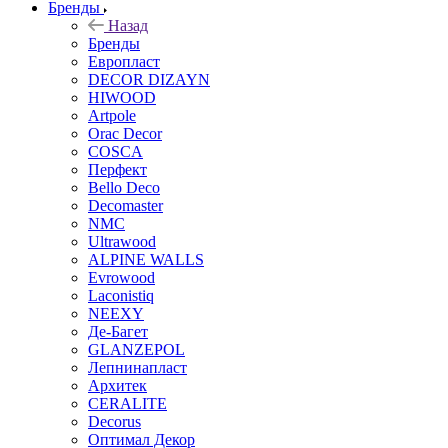
Бренды
Назад
Бренды
Европласт
DECOR DIZAYN
HIWOOD
Artpole
Orac Decor
COSCA
Перфект
Bello Deco
Decomaster
NMС
Ultrawood
ALPINE WALLS
Evrowood
Laconistiq
NEEXY
Де-Багет
GLANZEPOL
Лепнинапласт
Архитек
CERALITE
Decorus
Оптимал Декор