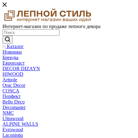
Интернет-магазин по продаже лепного декора
Каталог
Новинки
Бренды
Европласт
DECOR DIZAYN
HIWOOD
Artpole
Orac Decor
COSCA
Перфект
Bello Deco
Decomaster
NMС
Ultrawood
ALPINE WALLS
Evrowood
Laconistiq