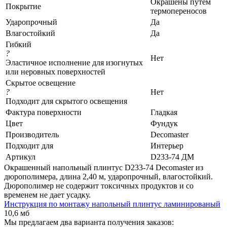
Окрашены путем
Покрытие
термопереносов
Ударопрочный
Да
Влагостойкий
Да
Гибкий
?
Нет
Эластичное исполнение для изогнутых
или неровных поверхностей
Скрытое освещение
?
Нет
Подходит для скрытого освещения
Фактура поверхности
Гладкая
Цвет
Фундук
Производитель
Decomaster
Подходит для
Интерьер
Артикул
D233-74 ДМ
Окрашенный напольный плинтус D233-74 Decomaster из
дюрополимера, длина 2,40 м, ударопрочный, влагостойкий.
Дюрополимер не содержит токсичных продуктов и со
временем не дает усадку.
Инструкция по монтажу напольный плинтус ламинированый
10,6 мб
Мы предлагаем два варианта получения заказов: