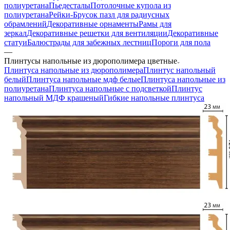
полиуретана
Пьедесталы
Потолочные купола из
полиуретана
Рейки-Брусок пазл для радиусных
обрамлений
Декоративные орнаменты
Рамы для
зеркал
Декоративные решетки для вентиляции
Декоративные
статуи
Балюстрады для забежных лестниц
Пороги для пола
—
Плинтусы напольные из дюрополимера цветные
Плинтуса напольные из дюрополимера
Плинтус напольный
белый
Плинтуса напольные мдф белые
Плинтуса напольные из
полиуретана
Плинтуса напольные с подсветкой
Плинтус
напольный МДФ крашеный
Гибкие напольные плинтуса