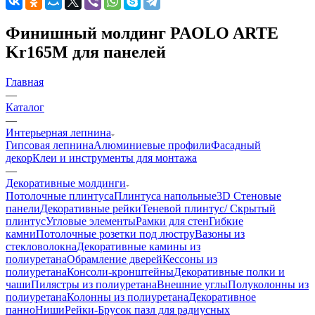
Финишный молдинг PAOLO ARTE
Kr165M для панелей
Главная
—
Каталог
—
Интерьерная лепнина
Гипсовая лепнина
Алюминиевые профили
Фасадный
декор
Клеи и инструменты для монтажа
—
Декоративные молдинги
Потолочные плинтуса
Плинтуса напольные
3D Стеновые
панели
Декоративные рейки
Теневой плинтус/ Скрытый
плинтус
Угловые элементы
Рамки для стен
Гибкие
камни
Потолочные розетки под люстру
Вазоны из
стекловолокна
Декоративные камины из
полиуретана
Обрамление дверей
Кессоны из
полиуретана
Консоли-кронштейны
Декоративные полки и
чаши
Пилястры из полиуретана
Внешние углы
Полуколонны из
полиуретана
Колонны из полиуретана
Декоративное
панно
Ниши
Рейки-Брусок пазл для радиусных