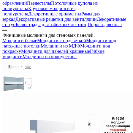
обрамлений
Пьедесталы
Потолочные купола из
полиуретана
Круговые молдинги из
полиуретана
Декоративные орнаменты
Рамы для
зеркал
Декоративные решетки для вентиляции
Декоративные
статуи
Балюстрады для забежных лестниц
Пороги для пола
—
Финишные молдинги для стеновых панелей
Молдинги белые
Молдинги с подсветкой
Молдинги под
натяжные потолки
Молдинги из МДФ
Молдинги под
покраску
Молдинги для панелей крашеные
Гибкие
молдинги
Молдинги из полиуретана