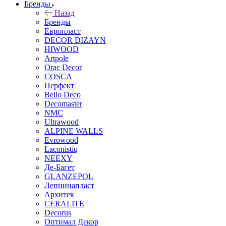
Бренды
Назад
Бренды
Европласт
DECOR DIZAYN
HIWOOD
Artpole
Orac Decor
COSCA
Перфект
Bello Deco
Decomaster
NMС
Ultrawood
ALPINE WALLS
Evrowood
Laconistiq
NEEXY
Де-Багет
GLANZEPOL
Лепнинапласт
Архитек
CERALITE
Decorus
Оптимал Декор