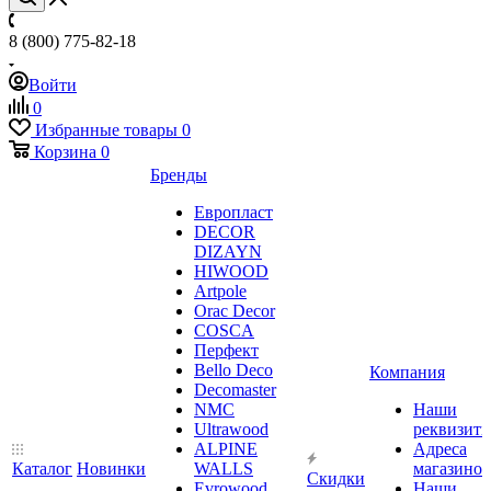
8 (800) 775-82-18
Войти
0
Избранные товары
0
Корзина
0
Бренды
Европласт
DECOR
DIZAYN
HIWOOD
Artpole
Orac Decor
COSCA
Перфект
Bello Deco
Компания
Decomaster
NMС
Наши
Ultrawood
реквизит
ALPINE
Адреса
Каталог
Новинки
WALLS
магазинов
Скидки
Evrowood
Наши