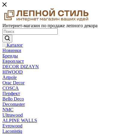
Интернет-магазин по продаже лепного декора
Каталог
Новинки
Бренды
Европласт
DECOR DIZAYN
HIWOOD
Artpole
Orac Decor
COSCA
Перфект
Bello Deco
Decomaster
NMС
Ultrawood
ALPINE WALLS
Evrowood
Laconistiq