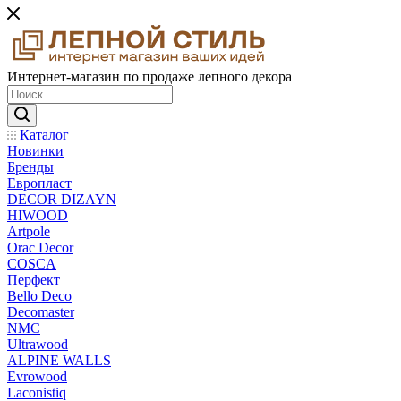
Интернет-магазин по продаже лепного декора
Каталог
Новинки
Бренды
Европласт
DECOR DIZAYN
HIWOOD
Artpole
Orac Decor
COSCA
Перфект
Bello Deco
Decomaster
NMС
Ultrawood
ALPINE WALLS
Evrowood
Laconistiq