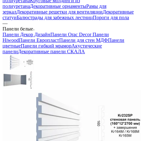
полиуретана
Круговые молдинги из
полиуретана
Декоративные орнаменты
Рамы для
зеркал
Декоративные решетки для вентиляции
Декоративные
статуи
Балюстрады для забежных лестниц
Пороги для пола
—
Панели белые
Панели Декор Дизайн
Панели Orac Decor
Панели
Hiwood
Панели Европласт
Панели для стен МДФ
Панели
цветные
Панели гибкий мрамор
Акустические
панели
Декоративные панели СКАЛА