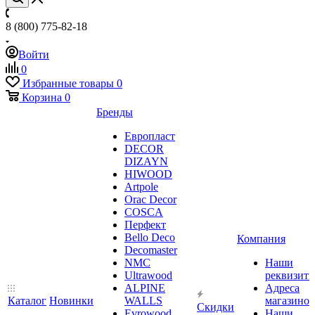
8 (800) 775-82-18
Войти
0
Избранные товары
0
Корзина
0
Бренды
Европласт
DECOR
DIZAYN
HIWOOD
Artpole
Orac Decor
COSCA
Перфект
Bello Deco
Компания
Decomaster
NMС
Наши
Ultrawood
реквизит
ALPINE
Адреса
Каталог
Новинки
WALLS
магазинов
Скидки
Evrowood
Наши