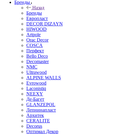
Бренды
Назад
Бренды
Европласт
DECOR DIZAYN
HIWOOD
Artpole
Orac Decor
COSCA
Перфект
Bello Deco
Decomaster
NMС
Ultrawood
ALPINE WALLS
Evrowood
Laconistiq
NEEXY
Де-Багет
GLANZEPOL
Лепнинапласт
Архитек
CERALITE
Decorus
Оптимал Декор