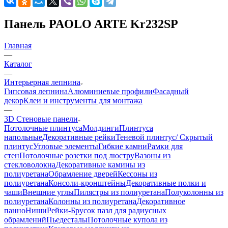
Панель PAOLO ARTE Kr232SP
Главная
—
Каталог
—
Интерьерная лепнина
Гипсовая лепнина
Алюминиевые профили
Фасадный
декор
Клеи и инструменты для монтажа
—
3D Стеновые панели
Потолочные плинтуса
Молдинги
Плинтуса
напольные
Декоративные рейки
Теневой плинтус/ Скрытый
плинтус
Угловые элементы
Гибкие камни
Рамки для
стен
Потолочные розетки под люстру
Вазоны из
стекловолокна
Декоративные камины из
полиуретана
Обрамление дверей
Кессоны из
полиуретана
Консоли-кронштейны
Декоративные полки и
чаши
Внешние углы
Пилястры из полиуретана
Полуколонны из
полиуретана
Колонны из полиуретана
Декоративное
панно
Ниши
Рейки-Брусок пазл для радиусных
обрамлений
Пьедесталы
Потолочные купола из