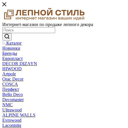
Интернет-магазин по продаже лепного декора
Каталог
Новинки
Бренды
Европласт
DECOR DIZAYN
HIWOOD
Artpole
Orac Decor
COSCA
Перфект
Bello Deco
Decomaster
NMС
Ultrawood
ALPINE WALLS
Evrowood
Laconistiq