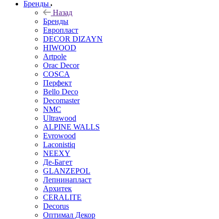
Бренды
Назад
Бренды
Европласт
DECOR DIZAYN
HIWOOD
Artpole
Orac Decor
COSCA
Перфект
Bello Deco
Decomaster
NMС
Ultrawood
ALPINE WALLS
Evrowood
Laconistiq
NEEXY
Де-Багет
GLANZEPOL
Лепнинапласт
Архитек
CERALITE
Decorus
Оптимал Декор