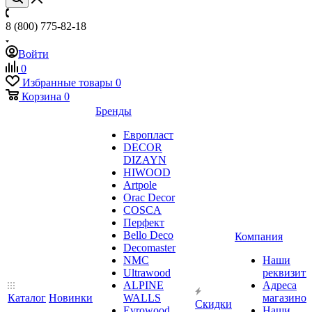
8 (800) 775-82-18
Войти
0
Избранные товары
0
Корзина
0
Бренды
Европласт
DECOR
DIZAYN
HIWOOD
Artpole
Orac Decor
COSCA
Перфект
Bello Deco
Компания
Decomaster
NMС
Наши
Ultrawood
реквизит
ALPINE
Адреса
Каталог
Новинки
WALLS
магазинов
Скидки
Evrowood
Наши