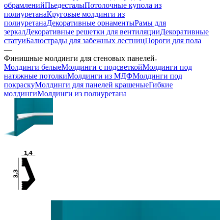
обрамлений
Пьедесталы
Потолочные купола из
полиуретана
Круговые молдинги из
полиуретана
Декоративные орнаменты
Рамы для
зеркал
Декоративные решетки для вентиляции
Декоративные
статуи
Балюстрады для забежных лестниц
Пороги для пола
—
Финишные молдинги для стеновых панелей
Молдинги белые
Молдинги с подсветкой
Молдинги под
натяжные потолки
Молдинги из МДФ
Молдинги под
покраску
Молдинги для панелей крашеные
Гибкие
молдинги
Молдинги из полиуретана