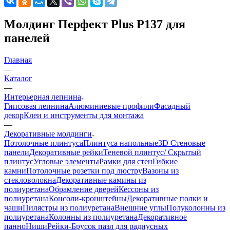
Молдинг Перфект Plus Р137 для
панелей
Главная
—
Каталог
—
Интерьерная лепнина
Гипсовая лепнина
Алюминиевые профили
Фасадный
декор
Клеи и инструменты для монтажа
—
Декоративные молдинги
Потолочные плинтуса
Плинтуса напольные
3D Стеновые
панели
Декоративные рейки
Теневой плинтус/ Скрытый
плинтус
Угловые элементы
Рамки для стен
Гибкие
камни
Потолочные розетки под люстру
Вазоны из
стекловолокна
Декоративные камины из
полиуретана
Обрамление дверей
Кессоны из
полиуретана
Консоли-кронштейны
Декоративные полки и
чаши
Пилястры из полиуретана
Внешние углы
Полуколонны из
полиуретана
Колонны из полиуретана
Декоративное
панно
Ниши
Рейки-Брусок пазл для радиусных