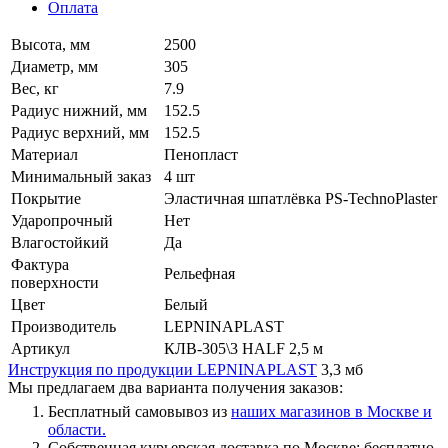
Оплата
Высота, мм
2500
Диаметр, мм
305
Вес, кг
7.9
Радиус нижний, мм
152.5
Радиус верхний, мм
152.5
Материал
Пенопласт
Минимальный заказ
4 шт
Покрытие
Эластичная шпатлёвка PS-TechnoPlaster
Ударопрочный
Нет
Влагостойкий
Да
Фактура
Рельефная
поверхности
Цвет
Белый
Производитель
LEPNINAPLAST
Артикул
КЛВ-305\3 HALF 2,5 м
Инструкция по продукции LEPNINAPLAST
3,3 мб
Мы предлагаем два варианта получения заказов:
Бесплатный самовывоз из
наших магазинов в Москве и
области.
Собственная курьерская доставка по Москве: бесплатно