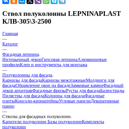
Ствол полуколонны LEPNINAPLAST
КЛВ-305\3-2500
Главная
—
Каталог
—
Фасадная лепнина
Интерьерный декор
Гипсовая лепнина
Алюминиевые
профили
Клеи и инструменты для монтажа
—
Полуколонны для фасада
Карнизы для фасада
Карнизы межэтажные
Молдинги для
фасада
Обрамление окон на фасаде
Замковые камни
Фасадный
декор архитрав
Фасадные фризы
Русты для фасада
Балюстрады
Пилястры для фасада
Колонны для фасада
Фасадные
плиты
Консоли-кронштейны
Угловые панели
Декоративные
панно
—
Стволы для фасадных полуколонн
Капители полуколонн
Базы полуколонн
Комплекты
полуколонн