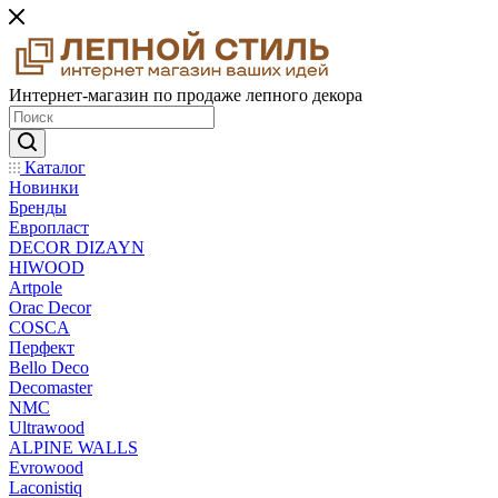
Интернет-магазин по продаже лепного декора
Каталог
Новинки
Бренды
Европласт
DECOR DIZAYN
HIWOOD
Artpole
Orac Decor
COSCA
Перфект
Bello Deco
Decomaster
NMС
Ultrawood
ALPINE WALLS
Evrowood
Laconistiq