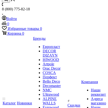
8 (800) 775-82-18
Войти
0
Избранные товары
0
Корзина
0
Бренды
Европласт
DECOR
DIZAYN
HIWOOD
Artpole
Orac Decor
COSCA
Перфект
Bello Deco
Компания
Decomaster
NMС
Наши
Ultrawood
реквизит
ALPINE
Адреса
Каталог
Новинки
WALLS
магазинов
Скидки
Evrowood
Наши