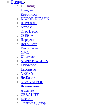
Бренды
Назад
Бренды
Европласт
DECOR DIZAYN
HIWOOD
Artpole
Orac Decor
COSCA
Перфект
Bello Deco
Decomaster
NMС
Ultrawood
ALPINE WALLS
Evrowood
Laconistiq
NEEXY
Де-Багет
GLANZEPOL
Лепнинапласт
Архитек
CERALITE
Decorus
Оптимал Декор