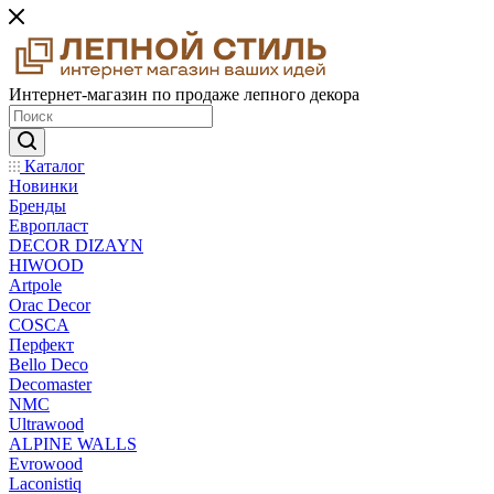
Интернет-магазин по продаже лепного декора
Каталог
Новинки
Бренды
Европласт
DECOR DIZAYN
HIWOOD
Artpole
Orac Decor
COSCA
Перфект
Bello Deco
Decomaster
NMС
Ultrawood
ALPINE WALLS
Evrowood
Laconistiq