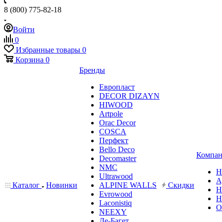
8 (800) 775-82-18
Войти
0
Избранные товары
0
Корзина
0
Бренды
Европласт
DECOR DIZAYN
HIWOOD
Artpole
Orac Decor
COSCA
Перфект
Bello Deco
Компан
Decomaster
NMС
Н
Ultrawood
А
Каталог
Новинки
ALPINE WALLS
Скидки
Н
Evrowood
Н
Laconistiq
О
NEEXY
Де-Багет