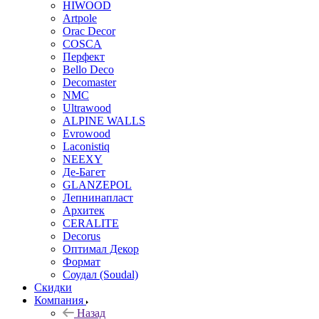
HIWOOD
Artpole
Orac Decor
COSCA
Перфект
Bello Deco
Decomaster
NMС
Ultrawood
ALPINE WALLS
Evrowood
Laconistiq
NEEXY
Де-Багет
GLANZEPOL
Лепнинапласт
Архитек
CERALITE
Decorus
Оптимал Декор
Формат
Соудал (Soudal)
Скидки
Компания
Назад