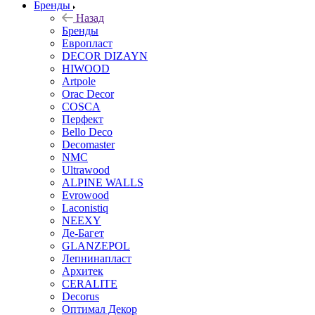
Бренды
Назад
Бренды
Европласт
DECOR DIZAYN
HIWOOD
Artpole
Orac Decor
COSCA
Перфект
Bello Deco
Decomaster
NMС
Ultrawood
ALPINE WALLS
Evrowood
Laconistiq
NEEXY
Де-Багет
GLANZEPOL
Лепнинапласт
Архитек
CERALITE
Decorus
Оптимал Декор