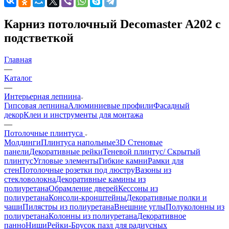
Карниз потолочный Decomaster A202 с
подстветкой
Главная
—
Каталог
—
Интерьерная лепнина
Гипсовая лепнина
Алюминиевые профили
Фасадный
декор
Клеи и инструменты для монтажа
—
Потолочные плинтуса
Молдинги
Плинтуса напольные
3D Стеновые
панели
Декоративные рейки
Теневой плинтус/ Скрытый
плинтус
Угловые элементы
Гибкие камни
Рамки для
стен
Потолочные розетки под люстру
Вазоны из
стекловолокна
Декоративные камины из
полиуретана
Обрамление дверей
Кессоны из
полиуретана
Консоли-кронштейны
Декоративные полки и
чаши
Пилястры из полиуретана
Внешние углы
Полуколонны из
полиуретана
Колонны из полиуретана
Декоративное
панно
Ниши
Рейки-Брусок пазл для радиусных