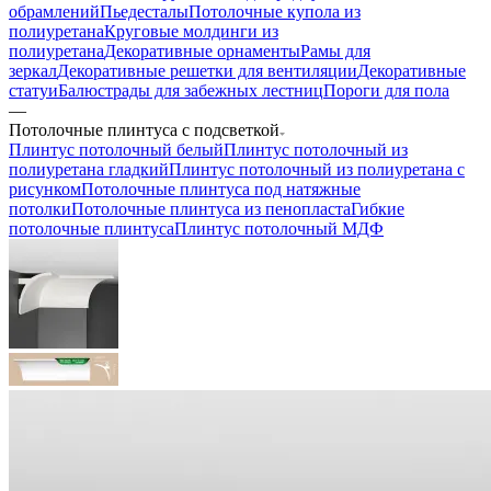
обрамлений
Пьедесталы
Потолочные купола из
полиуретана
Круговые молдинги из
полиуретана
Декоративные орнаменты
Рамы для
зеркал
Декоративные решетки для вентиляции
Декоративные
статуи
Балюстрады для забежных лестниц
Пороги для пола
—
Потолочные плинтуса с подсветкой
Плинтус потолочный белый
Плинтус потолочный из
полиуретана гладкий
Плинтус потолочный из полиуретана с
рисунком
Потолочные плинтуса под натяжные
потолки
Потолочные плинтуса из пенопласта
Гибкие
потолочные плинтуса
Плинтус потолочный МДФ