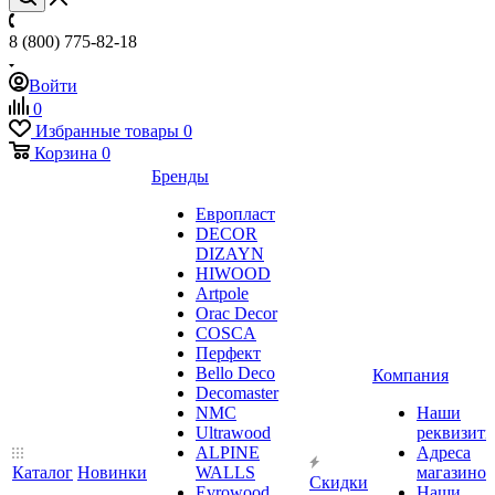
8 (800) 775-82-18
Войти
0
Избранные товары
0
Корзина
0
Бренды
Европласт
DECOR
DIZAYN
HIWOOD
Artpole
Orac Decor
COSCA
Перфект
Bello Deco
Компания
Decomaster
NMС
Наши
Ultrawood
реквизит
ALPINE
Адреса
Каталог
Новинки
WALLS
магазинов
Скидки
Evrowood
Наши