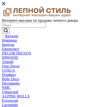
Интернет-магазин по продаже лепного декора
Каталог
Новинки
Бренды
Европласт
DECOR DIZAYN
HIWOOD
Artpole
Orac Decor
COSCA
Перфект
Bello Deco
Decomaster
NMС
Ultrawood
ALPINE WALLS
Evrowood
Laconistiq