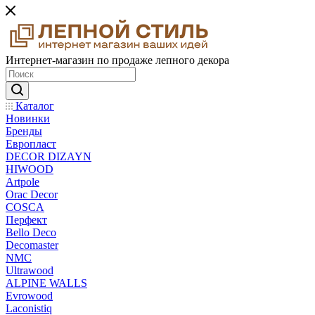
Интернет-магазин по продаже лепного декора
Каталог
Новинки
Бренды
Европласт
DECOR DIZAYN
HIWOOD
Artpole
Orac Decor
COSCA
Перфект
Bello Deco
Decomaster
NMС
Ultrawood
ALPINE WALLS
Evrowood
Laconistiq