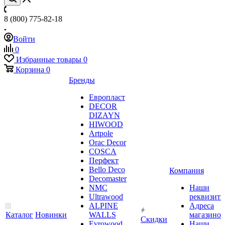
8 (800) 775-82-18
Войти
0
Избранные товары
0
Корзина
0
Бренды
Европласт
DECOR
DIZAYN
HIWOOD
Artpole
Orac Decor
COSCA
Перфект
Bello Deco
Компания
Decomaster
NMС
Наши
Ultrawood
реквизит
ALPINE
Адреса
Каталог
Новинки
WALLS
магазинов
Скидки
Evrowood
Наши