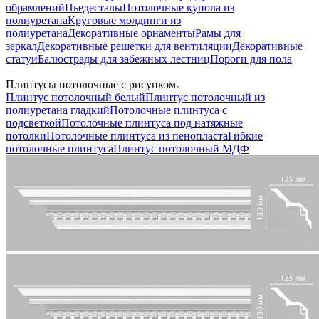
обрамлений
Пьедесталы
Потолочные купола из
полиуретана
Круговые молдинги из
полиуретана
Декоративные орнаменты
Рамы для
зеркал
Декоративные решетки для вентиляции
Декоративные
статуи
Балюстрады для забежных лестниц
Пороги для пола
—
Плинтусы потолочные с рисунком
Плинтус потолочный белый
Плинтус потолочный из
полиуретана гладкий
Потолочные плинтуса с
подсветкой
Потолочные плинтуса под натяжные
потолки
Потолочные плинтуса из пенопласта
Гибкие
потолочные плинтуса
Плинтус потолочный МДФ