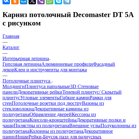
Карниз потолочный Decomaster DT 5A
с рисунком
Главная
—
Каталог
—
Интерьерная лепнина
Гипсовая лепнина
Алюминиевые профили
Фасадный
декор
Клеи и инструменты для монтажа
—
Потолочные плинтуса
Молдинги
Плинтуса напольные
3D Стеновые
панели
Декоративные рейки
Теневой плинтус/ Скрытый
плинтус
Угловые элементы
Гибкие камни
Рамки для
стен
Потолочные розетки под люстру
Вазоны из
стекловолокна
Декоративные камины из
полиуретана
Обрамление дверей
Кессоны из
полиуретана
Консоли-кронштейны
Декоративные полки и
чаши
Пилястры из полиуретана
Внешние углы
Полуколонны из
полиуретана
Колонны из полиуретана
Декоративное
панно
Ниши
Рейки-Брусок пазл для радиусных