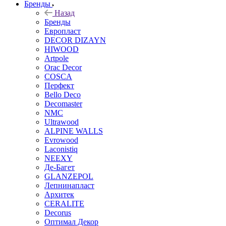
Бренды
Назад
Бренды
Европласт
DECOR DIZAYN
HIWOOD
Artpole
Orac Decor
COSCA
Перфект
Bello Deco
Decomaster
NMС
Ultrawood
ALPINE WALLS
Evrowood
Laconistiq
NEEXY
Де-Багет
GLANZEPOL
Лепнинапласт
Архитек
CERALITE
Decorus
Оптимал Декор