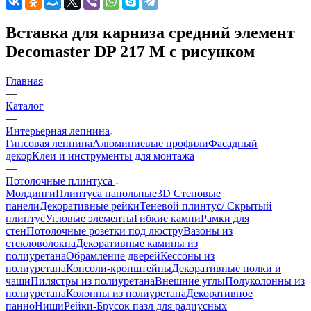
Вставка для карниза средний элемент
Decomaster DP 217 M с рисунком
Главная
—
Каталог
—
Интерьерная лепнина
Гипсовая лепнина
Алюминиевые профили
Фасадный
декор
Клеи и инструменты для монтажа
—
Потолочные плинтуса
Молдинги
Плинтуса напольные
3D Стеновые
панели
Декоративные рейки
Теневой плинтус/ Скрытый
плинтус
Угловые элементы
Гибкие камни
Рамки для
стен
Потолочные розетки под люстру
Вазоны из
стекловолокна
Декоративные камины из
полиуретана
Обрамление дверей
Кессоны из
полиуретана
Консоли-кронштейны
Декоративные полки и
чаши
Пилястры из полиуретана
Внешние углы
Полуколонны из
полиуретана
Колонны из полиуретана
Декоративное
панно
Ниши
Рейки-Брусок пазл для радиусных