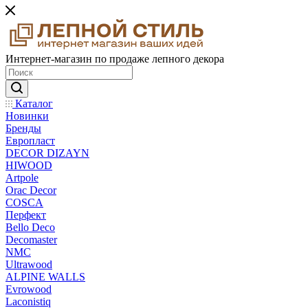
Интернет-магазин по продаже лепного декора
Каталог
Новинки
Бренды
Европласт
DECOR DIZAYN
HIWOOD
Artpole
Orac Decor
COSCA
Перфект
Bello Deco
Decomaster
NMС
Ultrawood
ALPINE WALLS
Evrowood
Laconistiq