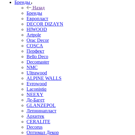
Бренды
Назад
Бренды
Европласт
DECOR DIZAYN
HIWOOD
Artpole
Orac Decor
COSCA
Перфект
Bello Deco
Decomaster
NMС
Ultrawood
ALPINE WALLS
Evrowood
Laconistiq
NEEXY
Де-Багет
GLANZEPOL
Лепнинапласт
Архитек
CERALITE
Decorus
Оптимал Декор