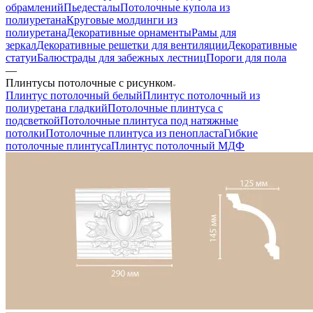
обрамлений
Пьедесталы
Потолочные купола из
полиуретана
Круговые молдинги из
полиуретана
Декоративные орнаменты
Рамы для
зеркал
Декоративные решетки для вентиляции
Декоративные
статуи
Балюстрады для забежных лестниц
Пороги для пола
—
Плинтусы потолочные с рисунком
Плинтус потолочный белый
Плинтус потолочный из
полиуретана гладкий
Потолочные плинтуса с
подсветкой
Потолочные плинтуса под натяжные
потолки
Потолочные плинтуса из пенопласта
Гибкие
потолочные плинтуса
Плинтус потолочный МДФ