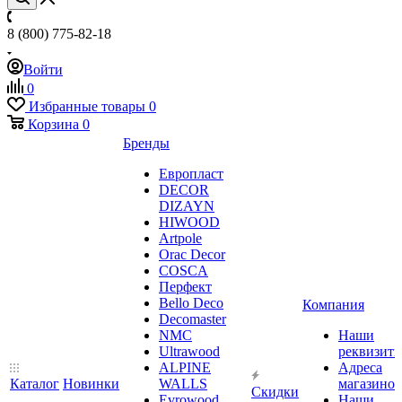
8 (800) 775-82-18
Войти
0
Избранные товары
0
Корзина
0
Бренды
Европласт
DECOR
DIZAYN
HIWOOD
Artpole
Orac Decor
COSCA
Перфект
Bello Deco
Компания
Decomaster
NMС
Наши
Ultrawood
реквизит
ALPINE
Адреса
Каталог
Новинки
WALLS
магазинов
Скидки
Evrowood
Наши