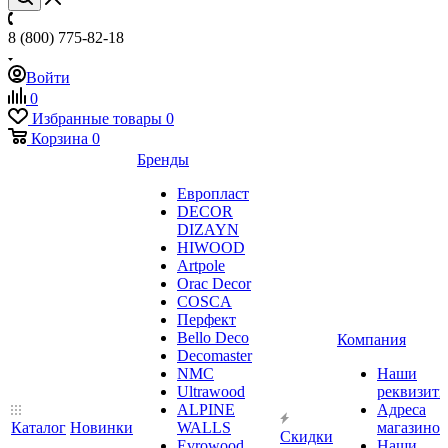
8 (800) 775-82-18
Войти
0
Избранные товары
0
Корзина
0
Бренды
Европласт
DECOR
DIZAYN
HIWOOD
Artpole
Orac Decor
COSCA
Перфект
Bello Deco
Компания
Decomaster
NMС
Наши
Ultrawood
реквизит
ALPINE
Адреса
Каталог
Новинки
WALLS
магазинов
Скидки
Evrowood
Наши