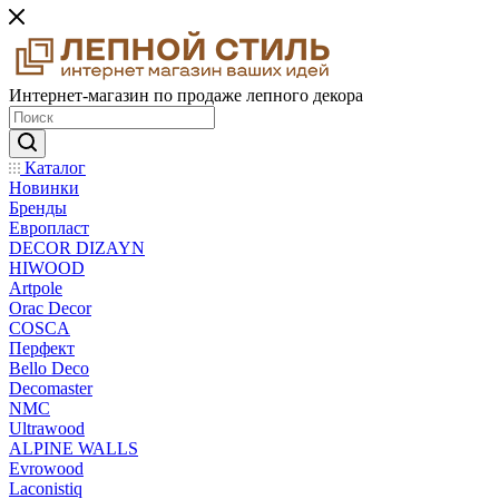
Интернет-магазин по продаже лепного декора
Каталог
Новинки
Бренды
Европласт
DECOR DIZAYN
HIWOOD
Artpole
Orac Decor
COSCA
Перфект
Bello Deco
Decomaster
NMС
Ultrawood
ALPINE WALLS
Evrowood
Laconistiq