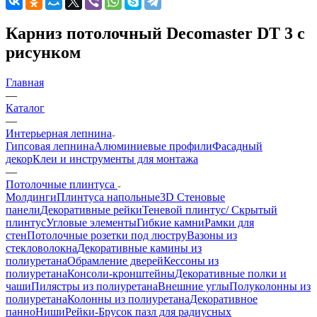
Карниз потолочный Decomaster DT 3 с
рисунком
Главная
—
Каталог
—
Интерьерная лепнина
Гипсовая лепнина
Алюминиевые профили
Фасадный
декор
Клеи и инструменты для монтажа
—
Потолочные плинтуса
Молдинги
Плинтуса напольные
3D Стеновые
панели
Декоративные рейки
Теневой плинтус/ Скрытый
плинтус
Угловые элементы
Гибкие камни
Рамки для
стен
Потолочные розетки под люстру
Вазоны из
стекловолокна
Декоративные камины из
полиуретана
Обрамление дверей
Кессоны из
полиуретана
Консоли-кронштейны
Декоративные полки и
чаши
Пилястры из полиуретана
Внешние углы
Полуколонны из
полиуретана
Колонны из полиуретана
Декоративное
панно
Ниши
Рейки-Брусок пазл для радиусных