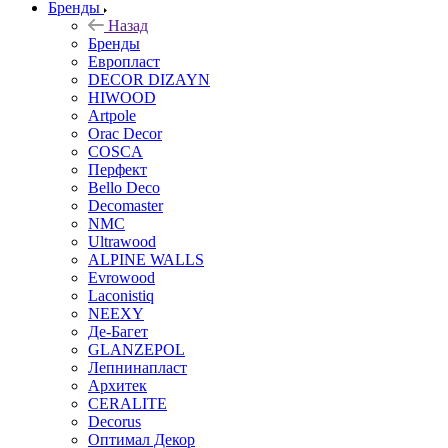
Бренды
Назад
Бренды
Европласт
DECOR DIZAYN
HIWOOD
Artpole
Orac Decor
COSCA
Перфект
Bello Deco
Decomaster
NMС
Ultrawood
ALPINE WALLS
Evrowood
Laconistiq
NEEXY
Де-Багет
GLANZEPOL
Лепнинапласт
Архитек
CERALITE
Decorus
Оптимал Декор