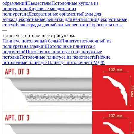
обрамлений
Пьедесталы
Потолочные купола из
полиуретана
Круговые молдинги из
полиуретана
Декоративные орнаменты
Рамы для
зеркал
Декоративные решетки для вентиляции
Декоративные
статуи
Балюстрады для забежных лестниц
Пороги для пола
—
Плинтусы потолочные с рисунком
Плинтус потолочный белый
Плинтус потолочный из
полиуретана гладкий
Потолочные плинтуса с
подсветкой
Потолочные плинтуса под натяжные
потолки
Потолочные плинтуса из пенопласта
Гибкие
потолочные плинтуса
Плинтус потолочный МДФ