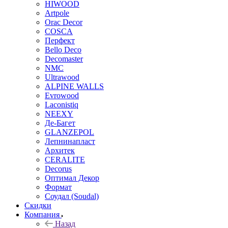
HIWOOD
Artpole
Orac Decor
COSCA
Перфект
Bello Deco
Decomaster
NMС
Ultrawood
ALPINE WALLS
Evrowood
Laconistiq
NEEXY
Де-Багет
GLANZEPOL
Лепнинапласт
Архитек
CERALITE
Decorus
Оптимал Декор
Формат
Соудал (Soudal)
Скидки
Компания
Назад