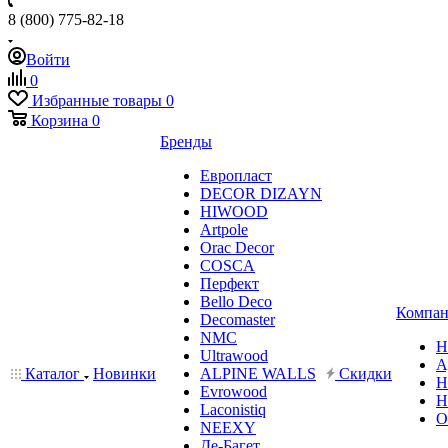
8 (800) 775-82-18
Войти
0
Избранные товары
0
Корзина
0
Бренды
Европласт
DECOR DIZAYN
HIWOOD
Artpole
Orac Decor
COSCA
Перфект
Bello Deco
Компан
Decomaster
NMС
Н
Ultrawood
А
Каталог
Новинки
ALPINE WALLS
Скидки
Н
Evrowood
Н
Laconistiq
О
NEEXY
Де-Багет