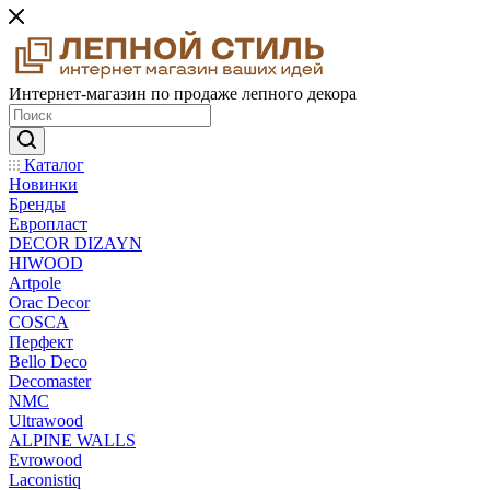
Интернет-магазин по продаже лепного декора
Каталог
Новинки
Бренды
Европласт
DECOR DIZAYN
HIWOOD
Artpole
Orac Decor
COSCA
Перфект
Bello Deco
Decomaster
NMС
Ultrawood
ALPINE WALLS
Evrowood
Laconistiq