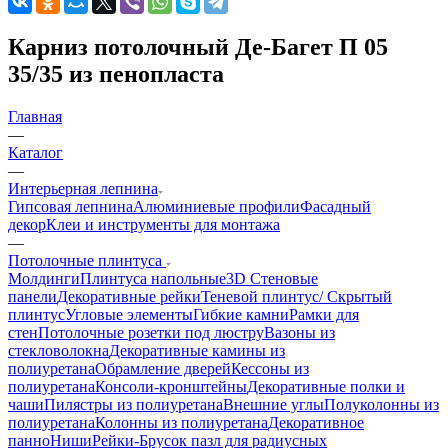
Карниз потолочный Де-Багет П 05
35/35 из пенопласта
Главная
—
Каталог
—
Интерьерная лепнина
Гипсовая лепнина
Алюминиевые профили
Фасадный
декор
Клеи и инструменты для монтажа
—
Потолочные плинтуса
Молдинги
Плинтуса напольные
3D Стеновые
панели
Декоративные рейки
Теневой плинтус/ Скрытый
плинтус
Угловые элементы
Гибкие камни
Рамки для
стен
Потолочные розетки под люстру
Вазоны из
стекловолокна
Декоративные камины из
полиуретана
Обрамление дверей
Кессоны из
полиуретана
Консоли-кронштейны
Декоративные полки и
чаши
Пилястры из полиуретана
Внешние углы
Полуколонны из
полиуретана
Колонны из полиуретана
Декоративное
панно
Ниши
Рейки-Брусок пазл для радиусных