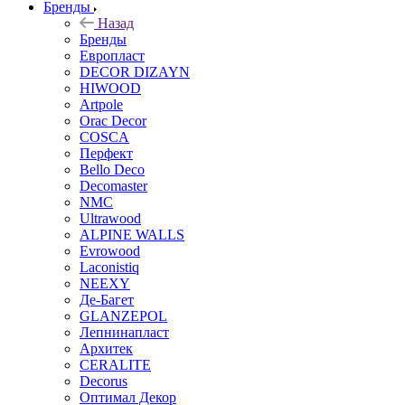
Бренды
Назад
Бренды
Европласт
DECOR DIZAYN
HIWOOD
Artpole
Orac Decor
COSCA
Перфект
Bello Deco
Decomaster
NMС
Ultrawood
ALPINE WALLS
Evrowood
Laconistiq
NEEXY
Де-Багет
GLANZEPOL
Лепнинапласт
Архитек
CERALITE
Decorus
Оптимал Декор