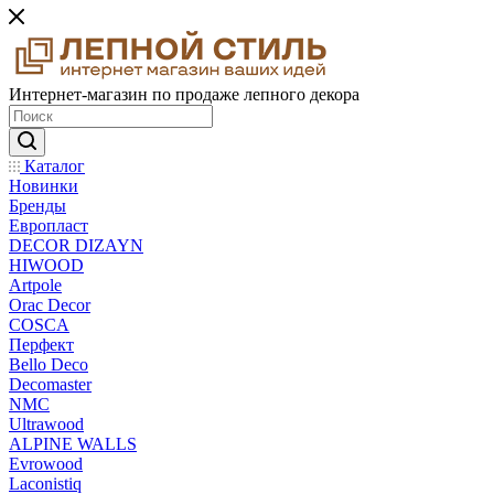
Интернет-магазин по продаже лепного декора
Каталог
Новинки
Бренды
Европласт
DECOR DIZAYN
HIWOOD
Artpole
Orac Decor
COSCA
Перфект
Bello Deco
Decomaster
NMС
Ultrawood
ALPINE WALLS
Evrowood
Laconistiq