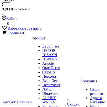
8 (800) 775-82-18
Войти
0
Избранные товары
0
Корзина
0
Бренды
Европласт
DECOR
DIZAYN
HIWOOD
Artpole
Orac Decor
COSCA
Перфект
Bello Deco
Компания
Decomaster
NMС
Наши
Ultrawood
реквизит
ALPINE
Адреса
Каталог
Новинки
WALLS
магазинов
Скидки
Evrowood
Наши