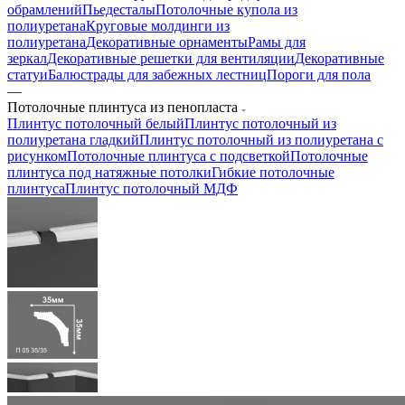
обрамлений
Пьедесталы
Потолочные купола из
полиуретана
Круговые молдинги из
полиуретана
Декоративные орнаменты
Рамы для
зеркал
Декоративные решетки для вентиляции
Декоративные
статуи
Балюстрады для забежных лестниц
Пороги для пола
—
Потолочные плинтуса из пенопласта
Плинтус потолочный белый
Плинтус потолочный из
полиуретана гладкий
Плинтус потолочный из полиуретана с
рисунком
Потолочные плинтуса с подсветкой
Потолочные
плинтуса под натяжные потолки
Гибкие потолочные
плинтуса
Плинтус потолочный МДФ