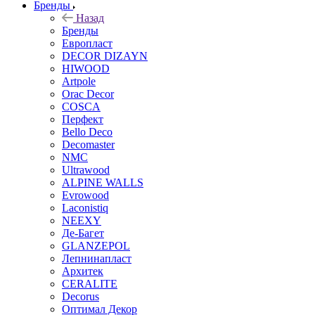
Бренды
Назад
Бренды
Европласт
DECOR DIZAYN
HIWOOD
Artpole
Orac Decor
COSCA
Перфект
Bello Deco
Decomaster
NMС
Ultrawood
ALPINE WALLS
Evrowood
Laconistiq
NEEXY
Де-Багет
GLANZEPOL
Лепнинапласт
Архитек
CERALITE
Decorus
Оптимал Декор