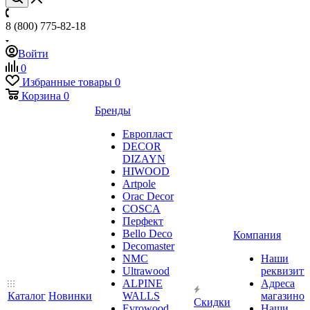
8 (800) 775-82-18
Войти
0
Избранные товары
0
Корзина
0
Бренды
Европласт
DECOR
DIZAYN
HIWOOD
Artpole
Orac Decor
COSCA
Перфект
Bello Deco
Компания
Decomaster
NMС
Наши
Ultrawood
реквизит
ALPINE
Адреса
Каталог
Новинки
WALLS
магазинов
Скидки
Evrowood
Наши