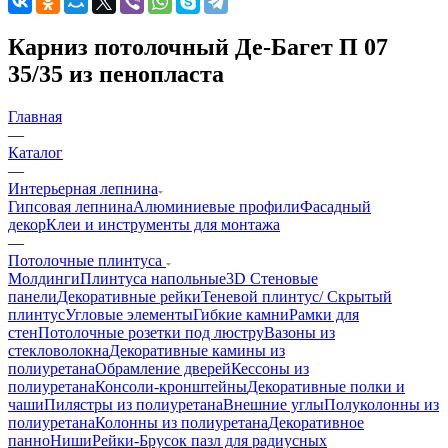
Карниз потолочный Де-Багет П 07
35/35 из пенопласта
Главная
—
Каталог
—
Интерьерная лепнина
Гипсовая лепнина
Алюминиевые профили
Фасадный
декор
Клеи и инструменты для монтажа
—
Потолочные плинтуса
Молдинги
Плинтуса напольные
3D Стеновые
панели
Декоративные рейки
Теневой плинтус/ Скрытый
плинтус
Угловые элементы
Гибкие камни
Рамки для
стен
Потолочные розетки под люстру
Вазоны из
стекловолокна
Декоративные камины из
полиуретана
Обрамление дверей
Кессоны из
полиуретана
Консоли-кронштейны
Декоративные полки и
чаши
Пилястры из полиуретана
Внешние углы
Полуколонны из
полиуретана
Колонны из полиуретана
Декоративное
панно
Ниши
Рейки-Брусок пазл для радиусных