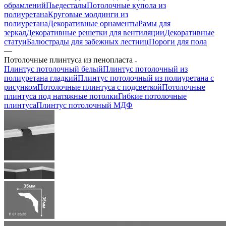
обрамлений
Пьедесталы
Потолочные купола из
полиуретана
Круговые молдинги из
полиуретана
Декоративные орнаменты
Рамы для
зеркал
Декоративные решетки для вентиляции
Декоративные
статуи
Балюстрады для забежных лестниц
Пороги для пола
—
Потолочные плинтуса из пенопласта
Плинтус потолочный белый
Плинтус потолочный из
полиуретана гладкий
Плинтус потолочный из полиуретана с
рисунком
Потолочные плинтуса с подсветкой
Потолочные
плинтуса под натяжные потолки
Гибкие потолочные
плинтуса
Плинтус потолочный МДФ