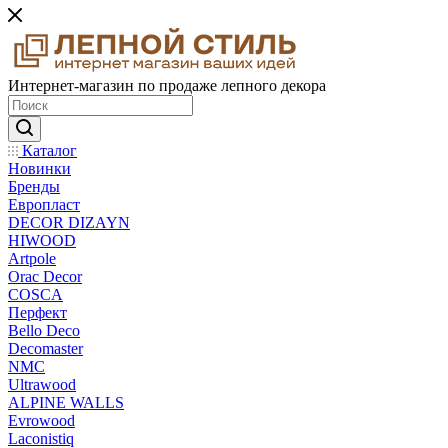
Интернет-магазин по продаже лепного декора
Каталог
Новинки
Бренды
Европласт
DECOR DIZAYN
HIWOOD
Artpole
Orac Decor
COSCA
Перфект
Bello Deco
Decomaster
NMС
Ultrawood
ALPINE WALLS
Evrowood
Laconistiq