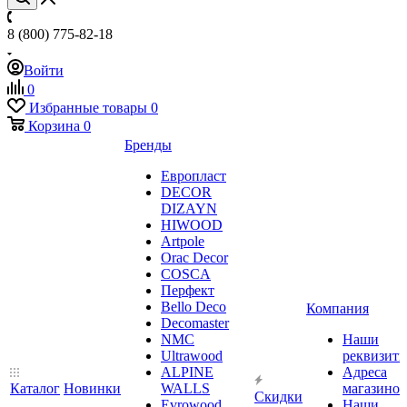
8 (800) 775-82-18
Войти
0
Избранные товары
0
Корзина
0
Бренды
Европласт
DECOR
DIZAYN
HIWOOD
Artpole
Orac Decor
COSCA
Перфект
Bello Deco
Компания
Decomaster
NMС
Наши
Ultrawood
реквизит
ALPINE
Адреса
Каталог
Новинки
WALLS
магазинов
Скидки
Evrowood
Наши