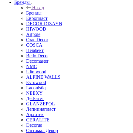
Бренды
Назад
Бренды
Европласт
DECOR DIZAYN
HIWOOD
Artpole
Orac Decor
COSCA
Перфект
Bello Deco
Decomaster
NMС
Ultrawood
ALPINE WALLS
Evrowood
Laconistiq
NEEXY
Де-Багет
GLANZEPOL
Лепнинапласт
Архитек
CERALITE
Decorus
Оптимал Декор