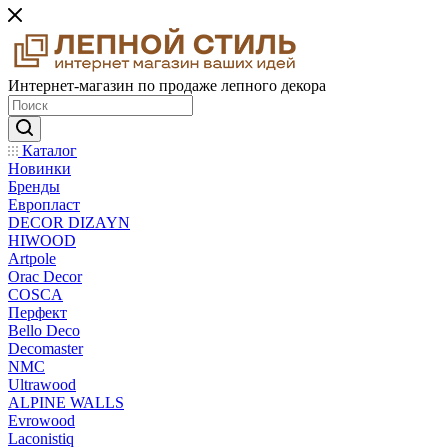
Интернет-магазин по продаже лепного декора
Каталог
Новинки
Бренды
Европласт
DECOR DIZAYN
HIWOOD
Artpole
Orac Decor
COSCA
Перфект
Bello Deco
Decomaster
NMС
Ultrawood
ALPINE WALLS
Evrowood
Laconistiq