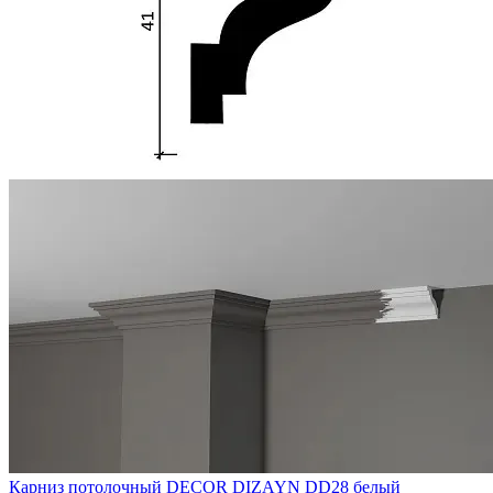
Карниз потолочный DECOR DIZAYN DD28 белый