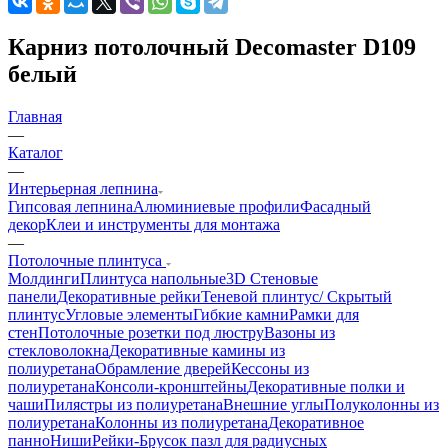
Карниз потолочный Decomaster D109
белый
Главная
—
Каталог
—
Интерьерная лепнина
Гипсовая лепнина
Алюминиевые профили
Фасадный
декор
Клеи и инструменты для монтажа
—
Потолочные плинтуса
Молдинги
Плинтуса напольные
3D Стеновые
панели
Декоративные рейки
Теневой плинтус/ Скрытый
плинтус
Угловые элементы
Гибкие камни
Рамки для
стен
Потолочные розетки под люстру
Вазоны из
стекловолокна
Декоративные камины из
полиуретана
Обрамление дверей
Кессоны из
полиуретана
Консоли-кронштейны
Декоративные полки и
чаши
Пилястры из полиуретана
Внешние углы
Полуколонны из
полиуретана
Колонны из полиуретана
Декоративное
панно
Ниши
Рейки-Брусок пазл для радиусных