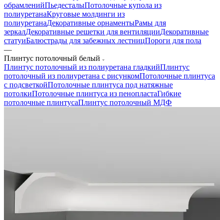
обрамлений
Пьедесталы
Потолочные купола из
полиуретана
Круговые молдинги из
полиуретана
Декоративные орнаменты
Рамы для
зеркал
Декоративные решетки для вентиляции
Декоративные
статуи
Балюстрады для забежных лестниц
Пороги для пола
—
Плинтус потолочный белый
Плинтус потолочный из полиуретана гладкий
Плинтус
потолочный из полиуретана с рисунком
Потолочные плинтуса
с подсветкой
Потолочные плинтуса под натяжные
потолки
Потолочные плинтуса из пенопласта
Гибкие
потолочные плинтуса
Плинтус потолочный МДФ