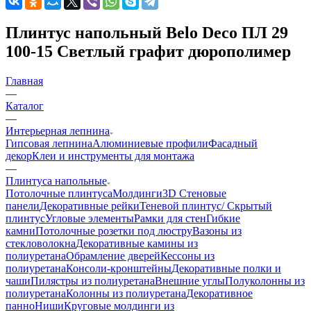
Плинтус напольный Belo Deco ПЛ 29
100-15 Светлый графит дюрополимер
Главная
—
Каталог
—
Интерьерная лепнина
Гипсовая лепнина
Алюминиевые профили
Фасадный
декор
Клеи и инструменты для монтажа
—
Плинтуса напольные
Потолочные плинтуса
Молдинги
3D Стеновые
панели
Декоративные рейки
Теневой плинтус/ Скрытый
плинтус
Угловые элементы
Рамки для стен
Гибкие
камни
Потолочные розетки под люстру
Вазоны из
стекловолокна
Декоративные камины из
полиуретана
Обрамление дверей
Кессоны из
полиуретана
Консоли-кронштейны
Декоративные полки и
чаши
Пилястры из полиуретана
Внешние углы
Полуколонны из
полиуретана
Колонны из полиуретана
Декоративное
панно
Ниши
Круговые молдинги из