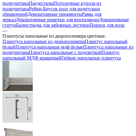
полиуретана
Пьедесталы
Потолочные купола из
полиуретана
Рейки-Брусок пазл для радиусных
обрамлений
Декоративные орнаменты
Рамы для
зеркал
Декоративные решетки для вентиляции
Декоративные
статуи
Балюстрады для забежных лестниц
Пороги для пола
—
Плинтусы напольные из дюрополимера цветные
Плинтуса напольные из дюрополимера
Плинтус напольный
белый
Плинтуса напольные мдф белые
Плинтуса напольные из
полиуретана
Плинтуса напольные с подсветкой
Плинтус
напольный МДФ крашеный
Гибкие напольные плинтуса