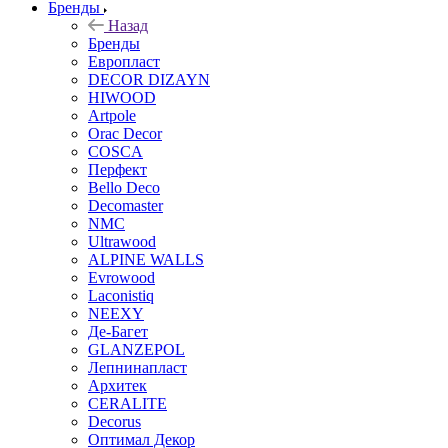
Бренды
Назад
Бренды
Европласт
DECOR DIZAYN
HIWOOD
Artpole
Orac Decor
COSCA
Перфект
Bello Deco
Decomaster
NMС
Ultrawood
ALPINE WALLS
Evrowood
Laconistiq
NEEXY
Де-Багет
GLANZEPOL
Лепнинапласт
Архитек
CERALITE
Decorus
Оптимал Декор