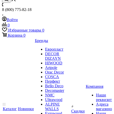
8 (800) 775-82-18
Войти
0
Избранные товары
0
Корзина
0
Бренды
Европласт
DECOR
DIZAYN
HIWOOD
Artpole
Orac Decor
COSCA
Перфект
Bello Deco
Компания
Decomaster
NMС
Наши
Ultrawood
реквизит
ALPINE
Адреса
Каталог
Новинки
WALLS
магазинов
Скидки
Evrowood
Наши