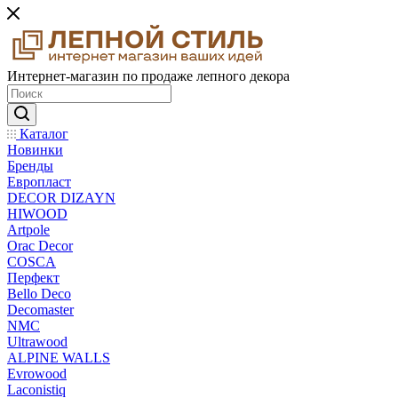
Интернет-магазин по продаже лепного декора
Каталог
Новинки
Бренды
Европласт
DECOR DIZAYN
HIWOOD
Artpole
Orac Decor
COSCA
Перфект
Bello Deco
Decomaster
NMС
Ultrawood
ALPINE WALLS
Evrowood
Laconistiq