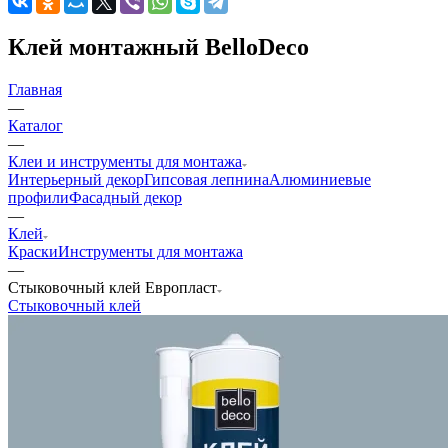
Клей монтажный BelloDeco
Главная
—
Каталог
—
Клеи и инструменты для монтажа
Интерьерный декор
Гипсовая лепнина
Алюминиевые
профили
Фасадный декор
—
Клей
Краски
Инструменты для монтажа
—
Стыковочный клей Европласт
Стыковочный клей