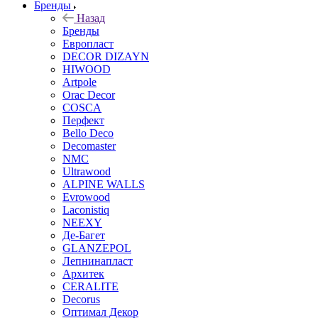
Бренды
Назад
Бренды
Европласт
DECOR DIZAYN
HIWOOD
Artpole
Orac Decor
COSCA
Перфект
Bello Deco
Decomaster
NMС
Ultrawood
ALPINE WALLS
Evrowood
Laconistiq
NEEXY
Де-Багет
GLANZEPOL
Лепнинапласт
Архитек
CERALITE
Decorus
Оптимал Декор