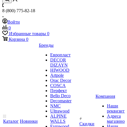
8 (800) 775-82-18
Войти
0
Избранные товары
0
Корзина
0
Бренды
Европласт
DECOR
DIZAYN
HIWOOD
Artpole
Orac Decor
COSCA
Перфект
Bello Deco
Компания
Decomaster
NMС
Наши
Ultrawood
реквизит
ALPINE
Адреса
Каталог
Новинки
WALLS
магазинов
Скидки
Evrowood
Наши