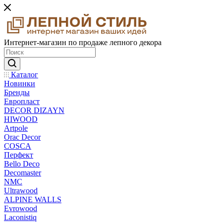
Интернет-магазин по продаже лепного декора
Каталог
Новинки
Бренды
Европласт
DECOR DIZAYN
HIWOOD
Artpole
Orac Decor
COSCA
Перфект
Bello Deco
Decomaster
NMС
Ultrawood
ALPINE WALLS
Evrowood
Laconistiq