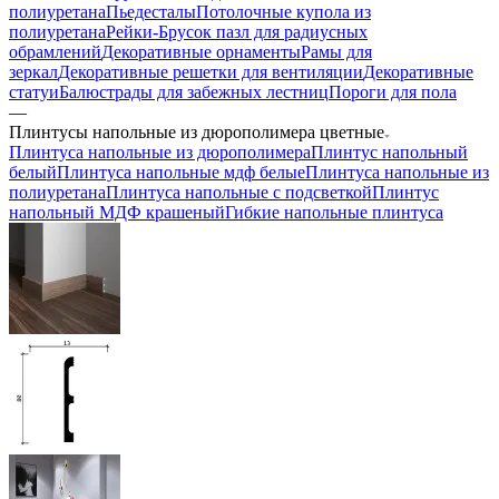
полиуретана
Пьедесталы
Потолочные купола из
полиуретана
Рейки-Брусок пазл для радиусных
обрамлений
Декоративные орнаменты
Рамы для
зеркал
Декоративные решетки для вентиляции
Декоративные
статуи
Балюстрады для забежных лестниц
Пороги для пола
—
Плинтусы напольные из дюрополимера цветные
Плинтуса напольные из дюрополимера
Плинтус напольный
белый
Плинтуса напольные мдф белые
Плинтуса напольные из
полиуретана
Плинтуса напольные с подсветкой
Плинтус
напольный МДФ крашеный
Гибкие напольные плинтуса