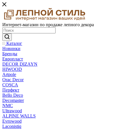
Интернет-магазин по продаже лепного декора
Каталог
Новинки
Бренды
Европласт
DECOR DIZAYN
HIWOOD
Artpole
Orac Decor
COSCA
Перфект
Bello Deco
Decomaster
NMС
Ultrawood
ALPINE WALLS
Evrowood
Laconistiq