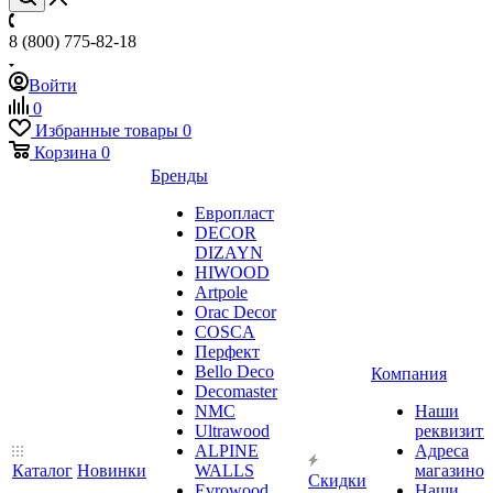
8 (800) 775-82-18
Войти
0
Избранные товары
0
Корзина
0
Бренды
Европласт
DECOR
DIZAYN
HIWOOD
Artpole
Orac Decor
COSCA
Перфект
Bello Deco
Компания
Decomaster
NMС
Наши
Ultrawood
реквизит
ALPINE
Адреса
Каталог
Новинки
WALLS
магазинов
Скидки
Evrowood
Наши