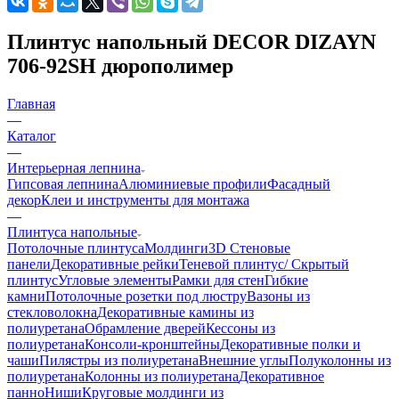
Плинтус напольный DECOR DIZAYN
706-92SH дюрополимер
Главная
—
Каталог
—
Интерьерная лепнина
Гипсовая лепнина
Алюминиевые профили
Фасадный
декор
Клеи и инструменты для монтажа
—
Плинтуса напольные
Потолочные плинтуса
Молдинги
3D Стеновые
панели
Декоративные рейки
Теневой плинтус/ Скрытый
плинтус
Угловые элементы
Рамки для стен
Гибкие
камни
Потолочные розетки под люстру
Вазоны из
стекловолокна
Декоративные камины из
полиуретана
Обрамление дверей
Кессоны из
полиуретана
Консоли-кронштейны
Декоративные полки и
чаши
Пилястры из полиуретана
Внешние углы
Полуколонны из
полиуретана
Колонны из полиуретана
Декоративное
панно
Ниши
Круговые молдинги из