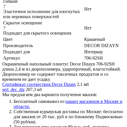
Гибкий
?
Нет
Эластичное исполнение для изогнутых
или неровных поверхностей
Скрытое освещение
?
Нет
Подходит для скрытого освещения
Цвет
Крашеный
Производитель
DECOR DIZAYN
Подходит для
Интерьер
Артикул
706-92SH
Окрашенный напольный плинтус Decor Dizayn 706-92SH
длина 2,4 м из дюрополимера, ударопрочный, влагостойкий.
Дюрополимер не содержит токсичных продуктов и со
временем не дает усадку.
Сертификат соотвествия Decor Dizain
2,1 мб
sert_dec_diz
207,3 кб
Мы предлагаем два варианта получения заказов:
Бесплатный самовывоз из
наших магазинов в Москве и
области.
Собственная курьерская доставка по Москве: бесплатно
для заказов от 20 тыс. руб и по ближнему Подмосковью
(50 руб/км).
Для регионов при заказе от 80 тыс. руб. доставка