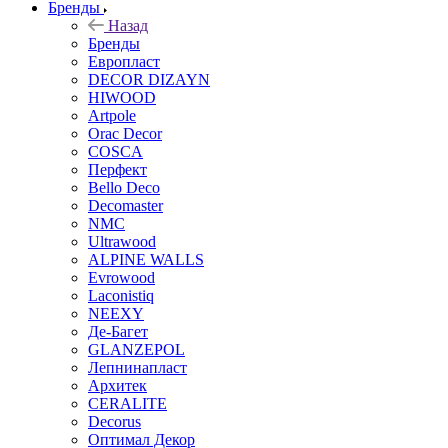
Бренды
Назад
Бренды
Европласт
DECOR DIZAYN
HIWOOD
Artpole
Orac Decor
COSCA
Перфект
Bello Deco
Decomaster
NMС
Ultrawood
ALPINE WALLS
Evrowood
Laconistiq
NEEXY
Де-Багет
GLANZEPOL
Лепнинапласт
Архитек
CERALITE
Decorus
Оптимал Декор