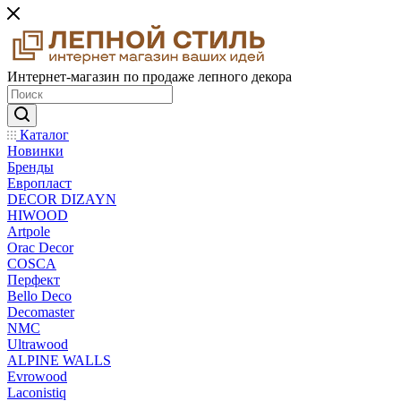
Интернет-магазин по продаже лепного декора
Каталог
Новинки
Бренды
Европласт
DECOR DIZAYN
HIWOOD
Artpole
Orac Decor
COSCA
Перфект
Bello Deco
Decomaster
NMС
Ultrawood
ALPINE WALLS
Evrowood
Laconistiq