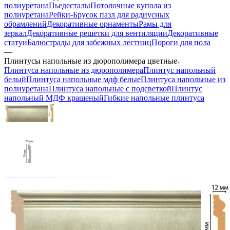
полиуретана
Пьедесталы
Потолочные купола из
полиуретана
Рейки-Брусок пазл для радиусных
обрамлений
Декоративные орнаменты
Рамы для
зеркал
Декоративные решетки для вентиляции
Декоративные
статуи
Балюстрады для забежных лестниц
Пороги для пола
—
Плинтусы напольные из дюрополимера цветные
Плинтуса напольные из дюрополимера
Плинтус напольный
белый
Плинтуса напольные мдф белые
Плинтуса напольные из
полиуретана
Плинтуса напольные с подсветкой
Плинтус
напольный МДФ крашеный
Гибкие напольные плинтуса