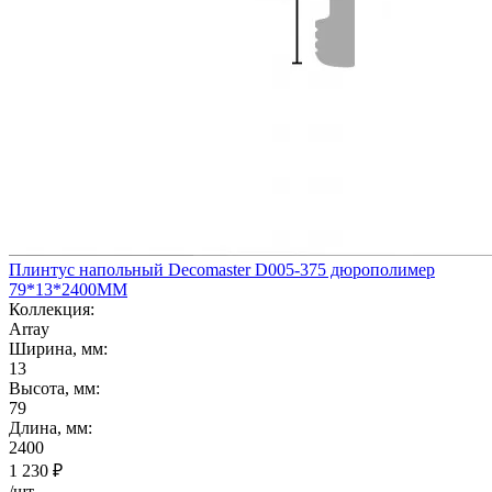
Плинтус напольный Decomaster D005-375 дюрополимер
79*13*2400ММ
Коллекция:
Array
Ширина, мм:
13
Высота, мм:
79
Длина, мм:
2400
1 230
₽
/шт