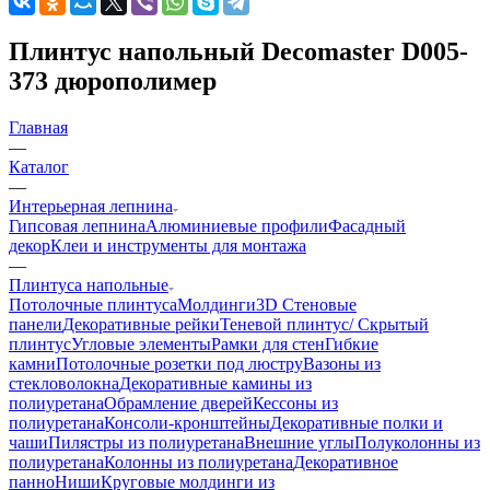
Плинтус напольный Decomaster D005-
373 дюрополимер
Главная
—
Каталог
—
Интерьерная лепнина
Гипсовая лепнина
Алюминиевые профили
Фасадный
декор
Клеи и инструменты для монтажа
—
Плинтуса напольные
Потолочные плинтуса
Молдинги
3D Стеновые
панели
Декоративные рейки
Теневой плинтус/ Скрытый
плинтус
Угловые элементы
Рамки для стен
Гибкие
камни
Потолочные розетки под люстру
Вазоны из
стекловолокна
Декоративные камины из
полиуретана
Обрамление дверей
Кессоны из
полиуретана
Консоли-кронштейны
Декоративные полки и
чаши
Пилястры из полиуретана
Внешние углы
Полуколонны из
полиуретана
Колонны из полиуретана
Декоративное
панно
Ниши
Круговые молдинги из