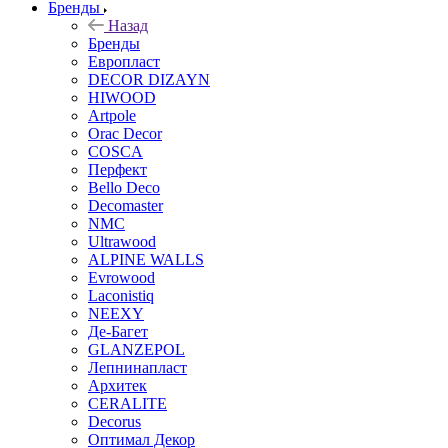
Бренды
Назад
Бренды
Европласт
DECOR DIZAYN
HIWOOD
Artpole
Orac Decor
COSCA
Перфект
Bello Deco
Decomaster
NMС
Ultrawood
ALPINE WALLS
Evrowood
Laconistiq
NEEXY
Де-Багет
GLANZEPOL
Лепнинапласт
Архитек
CERALITE
Decorus
Оптимал Декор