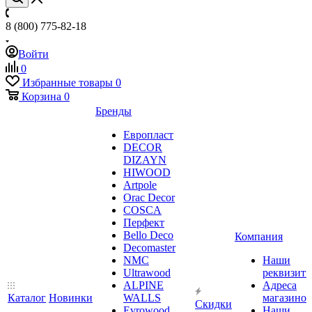
8 (800) 775-82-18
Войти
0
Избранные товары
0
Корзина
0
Бренды
Европласт
DECOR
DIZAYN
HIWOOD
Artpole
Orac Decor
COSCA
Перфект
Bello Deco
Компания
Decomaster
NMС
Наши
Ultrawood
реквизит
ALPINE
Адреса
Каталог
Новинки
WALLS
магазинов
Скидки
Evrowood
Наши