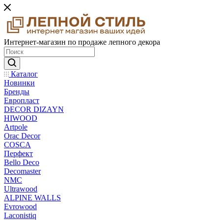
Интернет-магазин по продаже лепного декора
Каталог
Новинки
Бренды
Европласт
DECOR DIZAYN
HIWOOD
Artpole
Orac Decor
COSCA
Перфект
Bello Deco
Decomaster
NMС
Ultrawood
ALPINE WALLS
Evrowood
Laconistiq