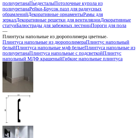
полиуретана
Пьедесталы
Потолочные купола из
полиуретана
Рейки-Брусок пазл для радиусных
обрамлений
Декоративные орнаменты
Рамы для
зеркал
Декоративные решетки для вентиляции
Декоративные
статуи
Балюстрады для забежных лестниц
Пороги для пола
—
Плинтусы напольные из дюрополимера цветные
Плинтуса напольные из дюрополимера
Плинтус напольный
белый
Плинтуса напольные мдф белые
Плинтуса напольные из
полиуретана
Плинтуса напольные с подсветкой
Плинтус
напольный МДФ крашеный
Гибкие напольные плинтуса