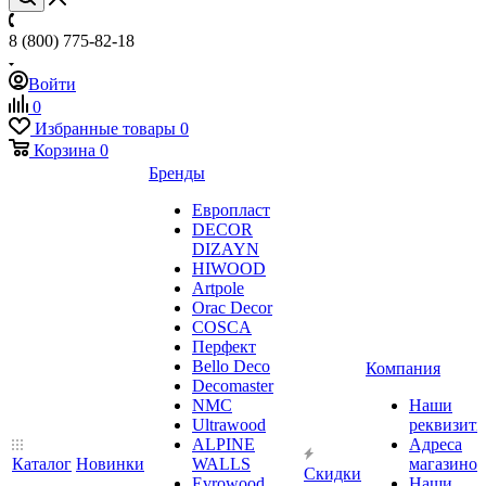
8 (800) 775-82-18
Войти
0
Избранные товары
0
Корзина
0
Бренды
Европласт
DECOR
DIZAYN
HIWOOD
Artpole
Orac Decor
COSCA
Перфект
Bello Deco
Компания
Decomaster
NMС
Наши
Ultrawood
реквизит
ALPINE
Адреса
Каталог
Новинки
WALLS
магазинов
Скидки
Evrowood
Наши