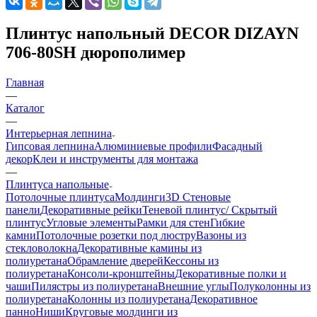
Плинтус напольный DECOR DIZAYN
706-80SH дюрополимер
Главная
—
Каталог
—
Интерьерная лепнина
Гипсовая лепнина
Алюминиевые профили
Фасадный
декор
Клеи и инструменты для монтажа
—
Плинтуса напольные
Потолочные плинтуса
Молдинги
3D Стеновые
панели
Декоративные рейки
Теневой плинтус/ Скрытый
плинтус
Угловые элементы
Рамки для стен
Гибкие
камни
Потолочные розетки под люстру
Вазоны из
стекловолокна
Декоративные камины из
полиуретана
Обрамление дверей
Кессоны из
полиуретана
Консоли-кронштейны
Декоративные полки и
чаши
Пилястры из полиуретана
Внешние углы
Полуколонны из
полиуретана
Колонны из полиуретана
Декоративное
панно
Ниши
Круговые молдинги из