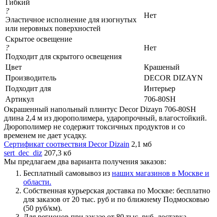
Гибкий
?
Нет
Эластичное исполнение для изогнутых
или неровных поверхностей
Скрытое освещение
?
Нет
Подходит для скрытого освещения
Цвет
Крашеный
Производитель
DECOR DIZAYN
Подходит для
Интерьер
Артикул
706-80SH
Окрашенный напольный плинтус Decor Dizayn 706-80SH
длина 2,4 м из дюрополимера, ударопрочный, влагостойкий.
Дюрополимер не содержит токсичных продуктов и со
временем не дает усадку.
Сертификат соотвествия Decor Dizain
2,1 мб
sert_dec_diz
207,3 кб
Мы предлагаем два варианта получения заказов:
Бесплатный самовывоз из
наших магазинов в Москве и
области.
Собственная курьерская доставка по Москве: бесплатно
для заказов от 20 тыс. руб и по ближнему Подмосковью
(50 руб/км).
Для регионов при заказе от 80 тыс. руб. доставка