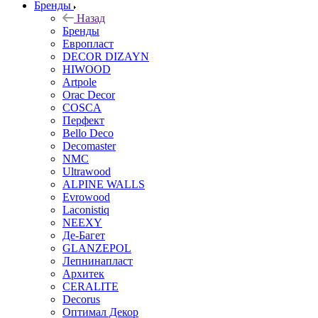
Бренды
Назад
Бренды
Европласт
DECOR DIZAYN
HIWOOD
Artpole
Orac Decor
COSCA
Перфект
Bello Deco
Decomaster
NMС
Ultrawood
ALPINE WALLS
Evrowood
Laconistiq
NEEXY
Де-Багет
GLANZEPOL
Лепнинапласт
Архитек
CERALITE
Decorus
Оптимал Декор