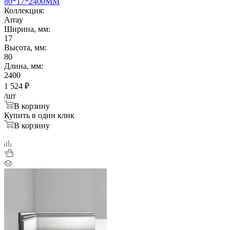
80*17*2400ММ
Коллекция:
Array
Ширина, мм:
17
Высота, мм:
80
Длина, мм:
2400
1 524
₽
/шт
В корзину
Купить в один клик
В корзину