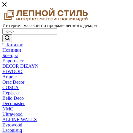
Интернет-магазин по продаже лепного декора
Каталог
Новинки
Бренды
Европласт
DECOR DIZAYN
HIWOOD
Artpole
Orac Decor
COSCA
Перфект
Bello Deco
Decomaster
NMС
Ultrawood
ALPINE WALLS
Evrowood
Laconistiq