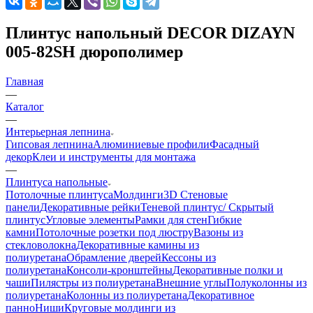
Плинтус напольный DECOR DIZAYN
005-82SH дюрополимер
Главная
—
Каталог
—
Интерьерная лепнина
Гипсовая лепнина
Алюминиевые профили
Фасадный
декор
Клеи и инструменты для монтажа
—
Плинтуса напольные
Потолочные плинтуса
Молдинги
3D Стеновые
панели
Декоративные рейки
Теневой плинтус/ Скрытый
плинтус
Угловые элементы
Рамки для стен
Гибкие
камни
Потолочные розетки под люстру
Вазоны из
стекловолокна
Декоративные камины из
полиуретана
Обрамление дверей
Кессоны из
полиуретана
Консоли-кронштейны
Декоративные полки и
чаши
Пилястры из полиуретана
Внешние углы
Полуколонны из
полиуретана
Колонны из полиуретана
Декоративное
панно
Ниши
Круговые молдинги из