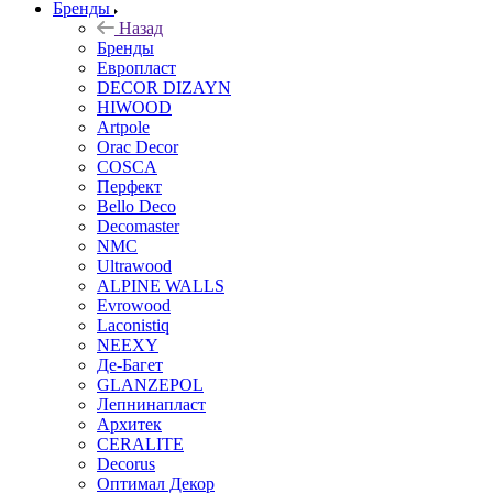
Бренды
Назад
Бренды
Европласт
DECOR DIZAYN
HIWOOD
Artpole
Orac Decor
COSCA
Перфект
Bello Deco
Decomaster
NMС
Ultrawood
ALPINE WALLS
Evrowood
Laconistiq
NEEXY
Де-Багет
GLANZEPOL
Лепнинапласт
Архитек
CERALITE
Decorus
Оптимал Декор