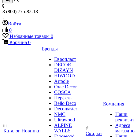
8 (800) 775-82-18
Войти
0
Избранные товары
0
Корзина
0
Бренды
Европласт
DECOR
DIZAYN
HIWOOD
Artpole
Orac Decor
COSCA
Перфект
Bello Deco
Компания
Decomaster
NMС
Наши
Ultrawood
реквизит
ALPINE
Адреса
Каталог
Новинки
WALLS
магазинов
Скидки
Evrowood
Наши