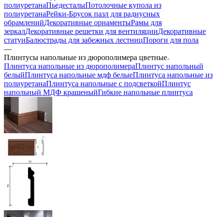
полиуретана
Пьедесталы
Потолочные купола из
полиуретана
Рейки-Брусок пазл для радиусных
обрамлений
Декоративные орнаменты
Рамы для
зеркал
Декоративные решетки для вентиляции
Декоративные
статуи
Балюстрады для забежных лестниц
Пороги для пола
—
Плинтусы напольные из дюрополимера цветные
Плинтуса напольные из дюрополимера
Плинтус напольный
белый
Плинтуса напольные мдф белые
Плинтуса напольные из
полиуретана
Плинтуса напольные с подсветкой
Плинтус
напольный МДФ крашеный
Гибкие напольные плинтуса