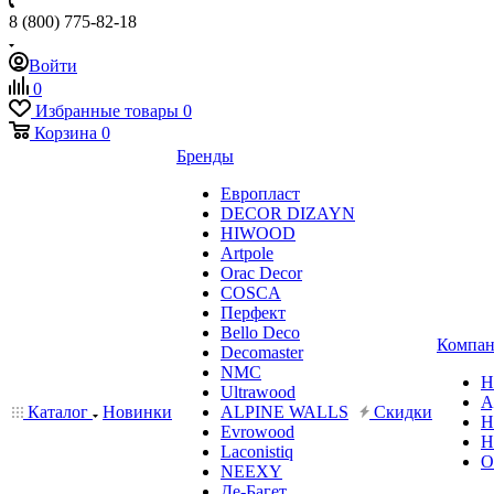
8 (800) 775-82-18
Войти
0
Избранные товары
0
Корзина
0
Бренды
Европласт
DECOR DIZAYN
HIWOOD
Artpole
Orac Decor
COSCA
Перфект
Bello Deco
Компан
Decomaster
NMС
Н
Ultrawood
А
Каталог
Новинки
ALPINE WALLS
Скидки
Н
Evrowood
Н
Laconistiq
О
NEEXY
Де-Багет