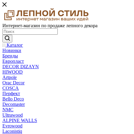
Интернет-магазин по продаже лепного декора
Каталог
Новинки
Бренды
Европласт
DECOR DIZAYN
HIWOOD
Artpole
Orac Decor
COSCA
Перфект
Bello Deco
Decomaster
NMС
Ultrawood
ALPINE WALLS
Evrowood
Laconistiq