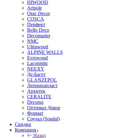
HIWOOD
Artpole
Orac Decor
COSCA
Перфект
Bello Deco
Decomaster
NMС
Ultrawood
ALPINE WALLS
Evrowood
Laconistiq
NEEXY
Де-Багет
GLANZEPOL
Лепнинапласт
Архитек
CERALITE
Decorus
Оптимал Декор
Формат
Соудал (Soudal)
Скидки
Компания
Назад