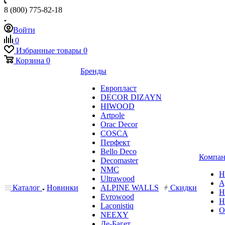
8 (800) 775-82-18
Войти
0
Избранные товары
0
Корзина
0
Бренды
Европласт
DECOR DIZAYN
HIWOOD
Artpole
Orac Decor
COSCA
Перфект
Bello Deco
Компан
Decomaster
NMС
Н
Ultrawood
А
Каталог
Новинки
ALPINE WALLS
Скидки
Н
Evrowood
Н
Laconistiq
О
NEEXY
Де-Багет