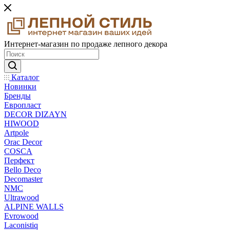
Интернет-магазин по продаже лепного декора
Каталог
Новинки
Бренды
Европласт
DECOR DIZAYN
HIWOOD
Artpole
Orac Decor
COSCA
Перфект
Bello Deco
Decomaster
NMС
Ultrawood
ALPINE WALLS
Evrowood
Laconistiq