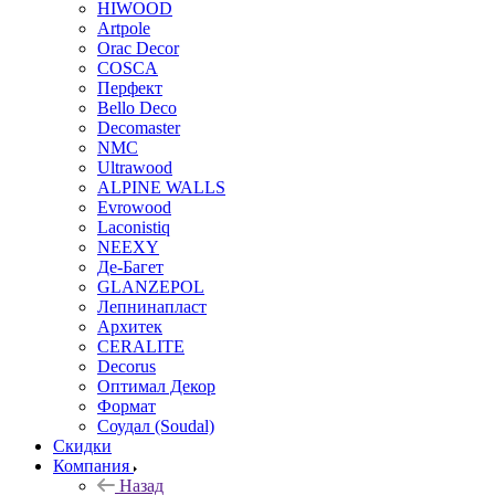
HIWOOD
Artpole
Orac Decor
COSCA
Перфект
Bello Deco
Decomaster
NMС
Ultrawood
ALPINE WALLS
Evrowood
Laconistiq
NEEXY
Де-Багет
GLANZEPOL
Лепнинапласт
Архитек
CERALITE
Decorus
Оптимал Декор
Формат
Соудал (Soudal)
Скидки
Компания
Назад