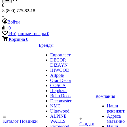
8 (800) 775-82-18
Войти
0
Избранные товары
0
Корзина
0
Бренды
Европласт
DECOR
DIZAYN
HIWOOD
Artpole
Orac Decor
COSCA
Перфект
Bello Deco
Компания
Decomaster
NMС
Наши
Ultrawood
реквизит
ALPINE
Адреса
Каталог
Новинки
WALLS
магазинов
Скидки
Evrowood
Наши