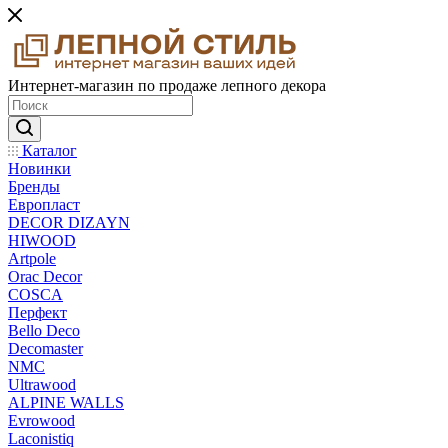
Интернет-магазин по продаже лепного декора
Каталог
Новинки
Бренды
Европласт
DECOR DIZAYN
HIWOOD
Artpole
Orac Decor
COSCA
Перфект
Bello Deco
Decomaster
NMС
Ultrawood
ALPINE WALLS
Evrowood
Laconistiq