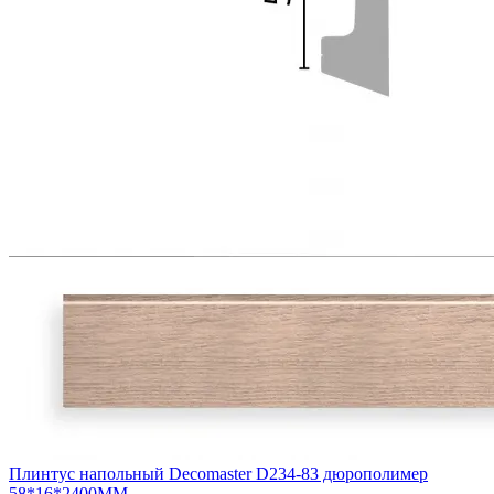
Плинтус напольный Decomaster D234-83 дюрополимер
58*16*2400ММ