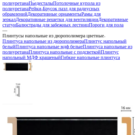
полиуретана
Пьедесталы
Потолочные купола из
полиуретана
Рейки-Брусок пазл для радиусных
обрамлений
Декоративные орнаменты
Рамы для
зеркал
Декоративные решетки для вентиляции
Декоративные
статуи
Балюстрады для забежных лестниц
Пороги для пола
—
Плинтусы напольные из дюрополимера цветные
Плинтуса напольные из дюрополимера
Плинтус напольный
белый
Плинтуса напольные мдф белые
Плинтуса напольные из
полиуретана
Плинтуса напольные с подсветкой
Плинтус
напольный МДФ крашеный
Гибкие напольные плинтуса