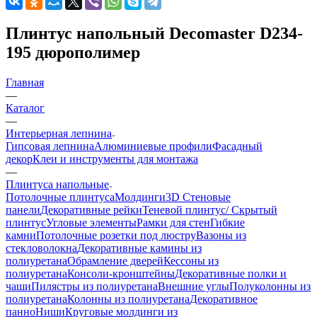
Плинтус напольный Decomaster D234-
195 дюрополимер
Главная
—
Каталог
—
Интерьерная лепнина
Гипсовая лепнина
Алюминиевые профили
Фасадный
декор
Клеи и инструменты для монтажа
—
Плинтуса напольные
Потолочные плинтуса
Молдинги
3D Стеновые
панели
Декоративные рейки
Теневой плинтус/ Скрытый
плинтус
Угловые элементы
Рамки для стен
Гибкие
камни
Потолочные розетки под люстру
Вазоны из
стекловолокна
Декоративные камины из
полиуретана
Обрамление дверей
Кессоны из
полиуретана
Консоли-кронштейны
Декоративные полки и
чаши
Пилястры из полиуретана
Внешние углы
Полуколонны из
полиуретана
Колонны из полиуретана
Декоративное
панно
Ниши
Круговые молдинги из