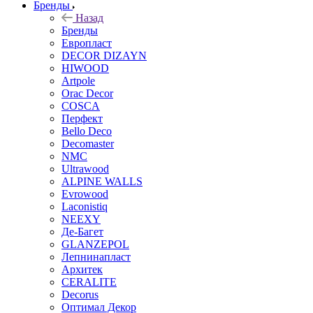
Бренды
Назад
Бренды
Европласт
DECOR DIZAYN
HIWOOD
Artpole
Orac Decor
COSCA
Перфект
Bello Deco
Decomaster
NMС
Ultrawood
ALPINE WALLS
Evrowood
Laconistiq
NEEXY
Де-Багет
GLANZEPOL
Лепнинапласт
Архитек
CERALITE
Decorus
Оптимал Декор