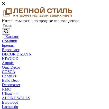
Интернет-магазин по продаже лепного декора
Каталог
Новинки
Бренды
Европласт
DECOR DIZAYN
HIWOOD
Artpole
Orac Decor
COSCA
Перфект
Bello Deco
Decomaster
NMС
Ultrawood
ALPINE WALLS
Evrowood
Laconistiq