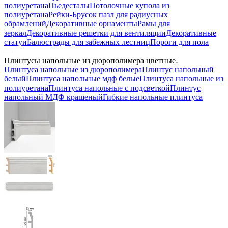
полиуретана
Пьедесталы
Потолочные купола из
полиуретана
Рейки-Брусок пазл для радиусных
обрамлений
Декоративные орнаменты
Рамы для
зеркал
Декоративные решетки для вентиляции
Декоративные
статуи
Балюстрады для забежных лестниц
Пороги для пола
—
Плинтусы напольные из дюрополимера цветные
Плинтуса напольные из дюрополимера
Плинтус напольный
белый
Плинтуса напольные мдф белые
Плинтуса напольные из
полиуретана
Плинтуса напольные с подсветкой
Плинтус
напольный МДФ крашеный
Гибкие напольные плинтуса