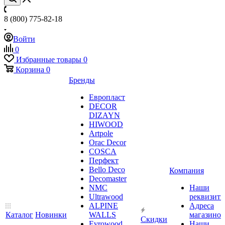
8 (800) 775-82-18
Войти
0
Избранные товары
0
Корзина
0
Бренды
Европласт
DECOR
DIZAYN
HIWOOD
Artpole
Orac Decor
COSCA
Перфект
Bello Deco
Компания
Decomaster
NMС
Наши
Ultrawood
реквизит
ALPINE
Адреса
Каталог
Новинки
WALLS
магазинов
Скидки
Evrowood
Наши