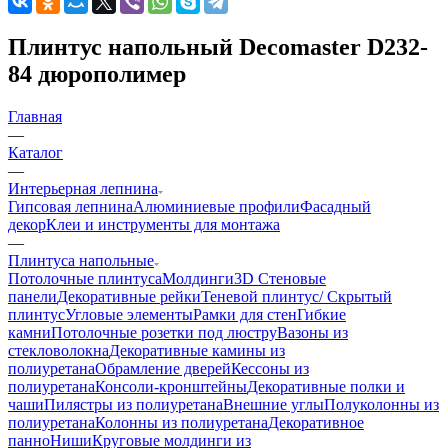
Плинтус напольный Decomaster D232-
84 дюрополимер
Главная
—
Каталог
—
Интерьерная лепнина
Гипсовая лепнина
Алюминиевые профили
Фасадный
декор
Клеи и инструменты для монтажа
—
Плинтуса напольные
Потолочные плинтуса
Молдинги
3D Стеновые
панели
Декоративные рейки
Теневой плинтус/ Скрытый
плинтус
Угловые элементы
Рамки для стен
Гибкие
камни
Потолочные розетки под люстру
Вазоны из
стекловолокна
Декоративные камины из
полиуретана
Обрамление дверей
Кессоны из
полиуретана
Консоли-кронштейны
Декоративные полки и
чаши
Пилястры из полиуретана
Внешние углы
Полуколонны из
полиуретана
Колонны из полиуретана
Декоративное
панно
Ниши
Круговые молдинги из