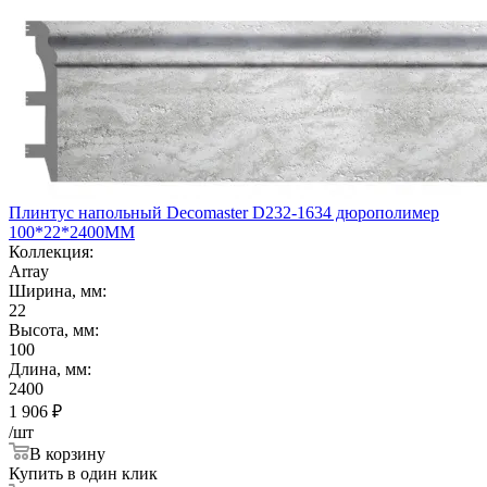
Плинтус напольный Decomaster D232-1634 дюрополимер
100*22*2400ММ
Коллекция:
Array
Ширина, мм:
22
Высота, мм:
100
Длина, мм:
2400
1 906
₽
/шт
В корзину
Купить в один клик