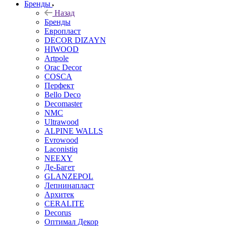
Бренды
Назад
Бренды
Европласт
DECOR DIZAYN
HIWOOD
Artpole
Orac Decor
COSCA
Перфект
Bello Deco
Decomaster
NMС
Ultrawood
ALPINE WALLS
Evrowood
Laconistiq
NEEXY
Де-Багет
GLANZEPOL
Лепнинапласт
Архитек
CERALITE
Decorus
Оптимал Декор