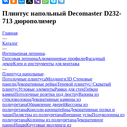
Плинтус напольный Decomaster D232-
713 дюрополимер
Главная
—
Каталог
—
Интерьерная лепнина
Гипсовая лепнина
Алюминиевые профили
Фасадный
декор
Клеи и инструменты для монтажа
—
Плинтуса напольные
Потолочные плинтуса
Молдинги
3D Стеновые
панели
Декоративные рейки
Теневой плинтус/ Скрытый
плинтус
Угловые элементы
Рамки для стен
Гибкие
камни
Потолочные розетки под люстру
Вазоны из
стекловолокна
Декоративные камины из
полиуретана
Обрамление дверей
Кессоны из
полиуретана
Консоли-кронштейны
Декоративные полки и
чаши
Пилястры из полиуретана
Внешние углы
Полуколонны из
полиуретана
Колонны из полиуретана
Декоративное
панно
Ниши
Круговые молдинги из