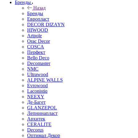
Бренды
Назад
Бренды
Европласт
DECOR DIZAYN
HIWOOD
Artpole
Orac Decor
COSCA
Перфект
Bello Deco
Decomaster
NMС
Ultrawood
ALPINE WALLS
Evrowood
Laconistiq
NEEXY
Де-Багет
GLANZEPOL
Лепнинапласт
Архитек
CERALITE
Decorus
Оптимал Декор