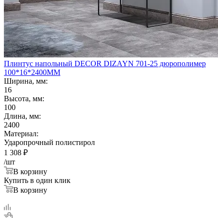
Плинтус напольный DECOR DIZAYN 701-25 дюрополимер
100*16*2400ММ
Ширина, мм:
16
Высота, мм:
100
Длина, мм:
2400
Материал:
Ударопрочный полистирол
1 308
₽
/шт
В корзину
Купить в один клик
В корзину