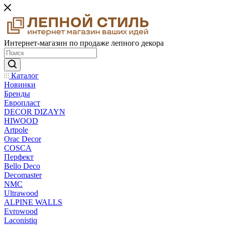
Интернет-магазин по продаже лепного декора
Каталог
Новинки
Бренды
Европласт
DECOR DIZAYN
HIWOOD
Artpole
Orac Decor
COSCA
Перфект
Bello Deco
Decomaster
NMС
Ultrawood
ALPINE WALLS
Evrowood
Laconistiq