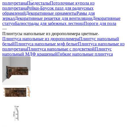
полиуретана
Пьедесталы
Потолочные купола из
полиуретана
Рейки-Брусок пазл для радиусных
обрамлений
Декоративные орнаменты
Рамы для
зеркал
Декоративные решетки для вентиляции
Декоративные
статуи
Балюстрады для забежных лестниц
Пороги для пола
—
Плинтусы напольные из дюрополимера цветные
Плинтуса напольные из дюрополимера
Плинтус напольный
белый
Плинтуса напольные мдф белые
Плинтуса напольные из
полиуретана
Плинтуса напольные с подсветкой
Плинтус
напольный МДФ крашеный
Гибкие напольные плинтуса