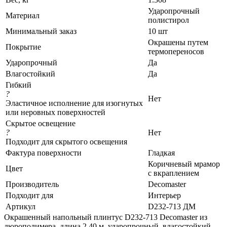
Ударопрочный
Материал
полистирол
Минимальный заказ
10 шт
Окрашены путем
Покрытие
термопереносов
Ударопрочный
Да
Влагостойкий
Да
Гибкий
?
Нет
Эластичное исполнение для изогнутых
или неровных поверхностей
Скрытое освещение
?
Нет
Подходит для скрытого освещения
Фактура поверхности
Гладкая
Коричневый мрамор
Цвет
с вкраплением
Производитель
Decomaster
Подходит для
Интерьер
Артикул
D232-713 ДМ
Окрашенный напольный плинтус D232-713 Decomaster из
дюрополимера, длина 2,40 м, ударопрочный, влагостойкий.