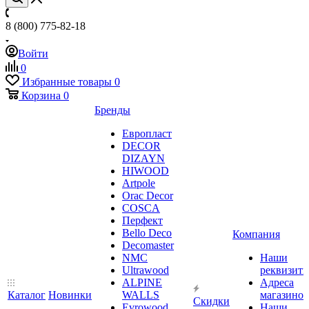
8 (800) 775-82-18
Войти
0
Избранные товары
0
Корзина
0
Бренды
Европласт
DECOR
DIZAYN
HIWOOD
Artpole
Orac Decor
COSCA
Перфект
Bello Deco
Компания
Decomaster
NMС
Наши
Ultrawood
реквизит
ALPINE
Адреса
Каталог
Новинки
WALLS
магазинов
Скидки
Evrowood
Наши