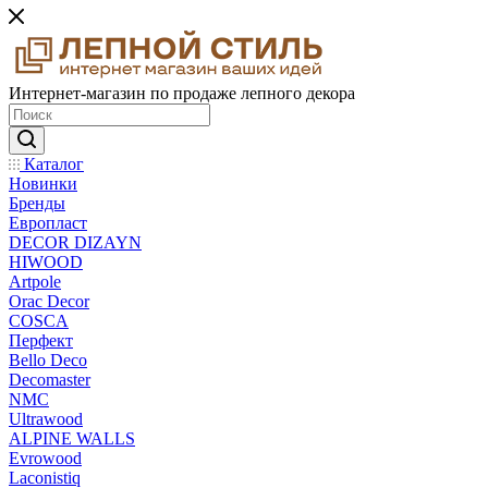
Интернет-магазин по продаже лепного декора
Каталог
Новинки
Бренды
Европласт
DECOR DIZAYN
HIWOOD
Artpole
Orac Decor
COSCA
Перфект
Bello Deco
Decomaster
NMС
Ultrawood
ALPINE WALLS
Evrowood
Laconistiq