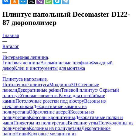
Плинтус напольный Decomaster D122-
87 дюрополимер
Главная
—
Каталог
—
Интерьерная лепнина
Гипсовая лепнина
Алюминиевые профили
Фасадный
декор
Клеи и инструменты для монтажа
—
Плинтуса напольные
Потолочные плинтуса
Молдинги
3D Стеновые
панели
Декоративные рейки
Теневой плинтус/ Скрытый
плинтус
Угловые элементы
Рамки для стен
Гибкие
камни
Потолочные розетки под люстру
Вазоны из
стекловолокна
Декоративные камины из
полиуретана
Обрамление дверей
Кессоны из
полиуретана
Консоли-кронштейны
Декоративные полки и
чаши
Пилястры из полиуретана
Внешние углы
Полуколонны из
полиуретана
Колонны из полиуретана
Декоративное
панно
Ниши
Круговые молдинги из