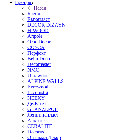
Бренды
Назад
Бренды
Европласт
DECOR DIZAYN
HIWOOD
Artpole
Orac Decor
COSCA
Перфект
Bello Deco
Decomaster
NMС
Ultrawood
ALPINE WALLS
Evrowood
Laconistiq
NEEXY
Де-Багет
GLANZEPOL
Лепнинапласт
Архитек
CERALITE
Decorus
Оптимал Декор