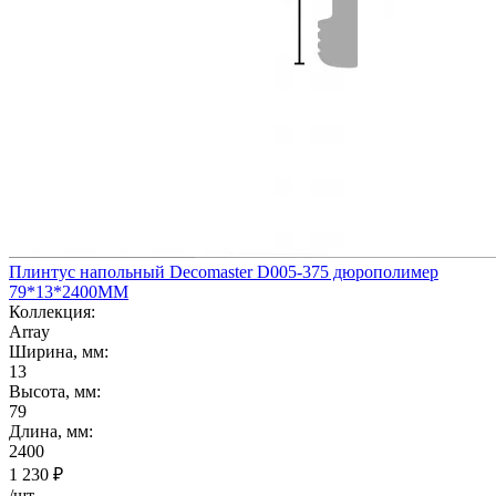
Плинтус напольный Decomaster D005-375 дюрополимер
79*13*2400ММ
Коллекция:
Array
Ширина, мм:
13
Высота, мм:
79
Длина, мм:
2400
1 230
₽
/шт