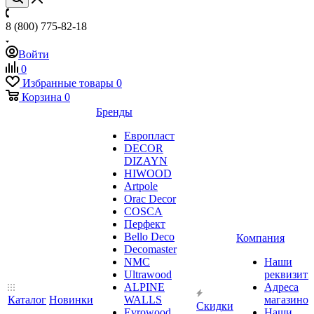
8 (800) 775-82-18
Войти
0
Избранные товары
0
Корзина
0
Бренды
Европласт
DECOR
DIZAYN
HIWOOD
Artpole
Orac Decor
COSCA
Перфект
Bello Deco
Компания
Decomaster
NMС
Наши
Ultrawood
реквизит
ALPINE
Адреса
Каталог
Новинки
WALLS
магазинов
Скидки
Evrowood
Наши