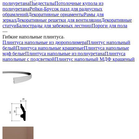
полиуретана
Пьедесталы
Потолочные купола из
полиуретана
Рейки-Брусок пазл для радиусных
обрамлений
Декоративные орнаменты
Рамы для
зеркал
Декоративные решетки для вентиляции
Декоративные
статуи
Балюстрады для забежных лестниц
Пороги для пола
—
Гибкие напольные плинтуса
Плинтуса напольные из дюрополимера
Плинтус напольный
белый
Плинтуса напольные крашеные
Плинтуса напольные
мдф белые
Плинтуса напольные из полиуретана
Плинтуса
напольные с подсветкой
Плинтус напольный МДФ крашеный