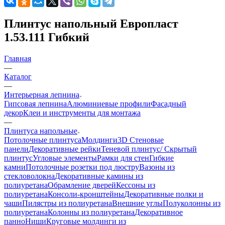
Плинтус напольный Европласт
1.53.111 Гибкий
Главная
—
Каталог
—
Интерьерная лепнина
Гипсовая лепнина
Алюминиевые профили
Фасадный
декор
Клеи и инструменты для монтажа
—
Плинтуса напольные
Потолочные плинтуса
Молдинги
3D Стеновые
панели
Декоративные рейки
Теневой плинтус/ Скрытый
плинтус
Угловые элементы
Рамки для стен
Гибкие
камни
Потолочные розетки под люстру
Вазоны из
стекловолокна
Декоративные камины из
полиуретана
Обрамление дверей
Кессоны из
полиуретана
Консоли-кронштейны
Декоративные полки и
чаши
Пилястры из полиуретана
Внешние углы
Полуколонны из
полиуретана
Колонны из полиуретана
Декоративное
панно
Ниши
Круговые молдинги из