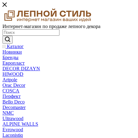
Интернет-магазин по продаже лепного декора
Каталог
Новинки
Бренды
Европласт
DECOR DIZAYN
HIWOOD
Artpole
Orac Decor
COSCA
Перфект
Bello Deco
Decomaster
NMС
Ultrawood
ALPINE WALLS
Evrowood
Laconistiq