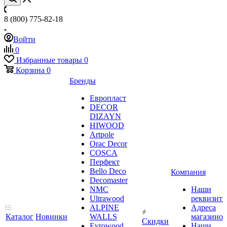
8 (800) 775-82-18
Войти
0
Избранные товары
0
Корзина
0
Бренды
Европласт
DECOR
DIZAYN
HIWOOD
Artpole
Orac Decor
COSCA
Перфект
Bello Deco
Компания
Decomaster
NMС
Наши
Ultrawood
реквизит
ALPINE
Адреса
Каталог
Новинки
WALLS
магазинов
Скидки
Evrowood
Наши