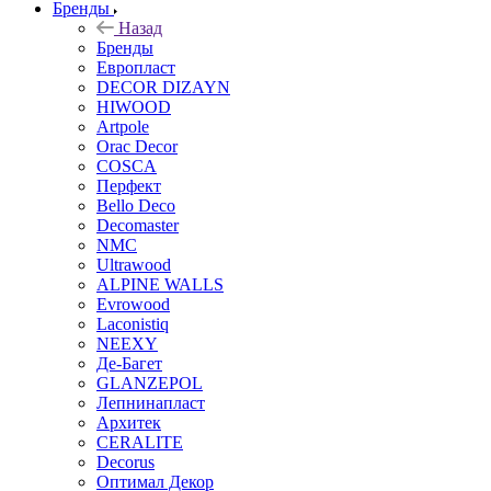
Бренды
Назад
Бренды
Европласт
DECOR DIZAYN
HIWOOD
Artpole
Orac Decor
COSCA
Перфект
Bello Deco
Decomaster
NMС
Ultrawood
ALPINE WALLS
Evrowood
Laconistiq
NEEXY
Де-Багет
GLANZEPOL
Лепнинапласт
Архитек
CERALITE
Decorus
Оптимал Декор