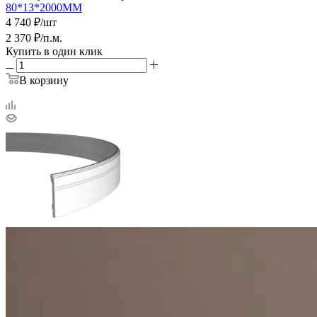
80*13*2000ММ
4 740
₽
/шт
2 370
₽
/п.м.
Купить в один клик
В корзину