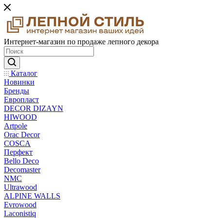
Интернет-магазин по продаже лепного декора
Каталог
Новинки
Бренды
Европласт
DECOR DIZAYN
HIWOOD
Artpole
Orac Decor
COSCA
Перфект
Bello Deco
Decomaster
NMС
Ultrawood
ALPINE WALLS
Evrowood
Laconistiq