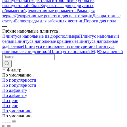
полиуретана
Пьедесталы
Потолочные купола из
полиуретана
Рейки-Брусок пазл для радиусных
обрамлений
Декоративные орнаменты
Рамы для
зеркал
Декоративные решетки для вентиляции
Декоративные
статуи
Балюстрады для забежных лестниц
Пороги для пола
—
Гибкие напольные плинтуса
Плинтуса напольные из дюрополимера
Плинтус напольный
белый
Плинтуса напольные крашеные
Плинтуса напольные
мдф белые
Плинтуса напольные из полиуретана
Плинтуса
напольные с подсветкой
Плинтус напольный МДФ крашеный
Фильтр
По умолчанию
По популярности
По популярности
По алфавиту
По алфавиту
По цене
По цене
По умолчанию
По умолчанию