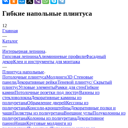
Гибкие напольные плинтуса
12
Главная
—
Каталог
—
Интерьерная лепнина
Гипсовая лепнина
Алюминиевые профили
Фасадный
декор
Клеи и инструменты для монтажа
—
Плинтуса напольные
Потолочные плинтуса
Молдинги
3D Стеновые
панели
Декоративные рейки
Теневой плинтус/ Скрытый
плинтус
Угловые элементы
Рамки для стен
Гибкие
камни
Потолочные розетки под люстру
Вазоны из
стекловолокна
Декоративные камины из
полиуретана
Обрамление дверей
Кессоны из
полиуретана
Консоли-кронштейны
Декоративные полки и
чаши
Пилястры из полиуретана
Внешние углы
Полуколонны из
полиуретана
Колонны из полиуретана
Декоративное
панно
Ниши
Круговые молдинги из