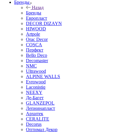
Бренды
Назад
Бренды
Европласт
DECOR DIZAYN
HIWOOD
Artpole
Orac Decor
COSCA
Перфект
Bello Deco
Decomaster
NMС
Ultrawood
ALPINE WALLS
Evrowood
Laconistiq
NEEXY
Де-Багет
GLANZEPOL
Лепнинапласт
Архитек
CERALITE
Decorus
Оптимал Декор