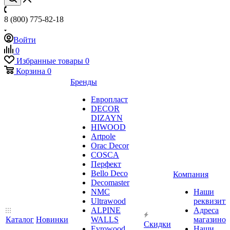
8 (800) 775-82-18
Войти
0
Избранные товары
0
Корзина
0
Бренды
Европласт
DECOR
DIZAYN
HIWOOD
Artpole
Orac Decor
COSCA
Перфект
Bello Deco
Компания
Decomaster
NMС
Наши
Ultrawood
реквизит
ALPINE
Адреса
Каталог
Новинки
WALLS
магазинов
Скидки
Evrowood
Наши