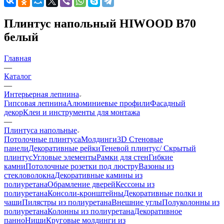
Плинтус напольный HIWOOD B70
белый
Главная
—
Каталог
—
Интерьерная лепнина
Гипсовая лепнина
Алюминиевые профили
Фасадный
декор
Клеи и инструменты для монтажа
—
Плинтуса напольные
Потолочные плинтуса
Молдинги
3D Стеновые
панели
Декоративные рейки
Теневой плинтус/ Скрытый
плинтус
Угловые элементы
Рамки для стен
Гибкие
камни
Потолочные розетки под люстру
Вазоны из
стекловолокна
Декоративные камины из
полиуретана
Обрамление дверей
Кессоны из
полиуретана
Консоли-кронштейны
Декоративные полки и
чаши
Пилястры из полиуретана
Внешние углы
Полуколонны из
полиуретана
Колонны из полиуретана
Декоративное
панно
Ниши
Круговые молдинги из