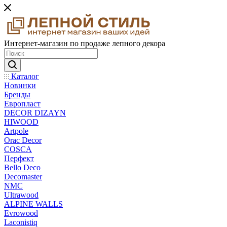
Интернет-магазин по продаже лепного декора
Каталог
Новинки
Бренды
Европласт
DECOR DIZAYN
HIWOOD
Artpole
Orac Decor
COSCA
Перфект
Bello Deco
Decomaster
NMС
Ultrawood
ALPINE WALLS
Evrowood
Laconistiq