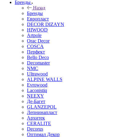
Бренды
Назад
Бренды
Европласт
DECOR DIZAYN
HIWOOD
Artpole
Orac Decor
COSCA
Перфект
Bello Deco
Decomaster
NMС
Ultrawood
ALPINE WALLS
Evrowood
Laconistiq
NEEXY
Де-Багет
GLANZEPOL
Лепнинапласт
Архитек
CERALITE
Decorus
Оптимал Декор