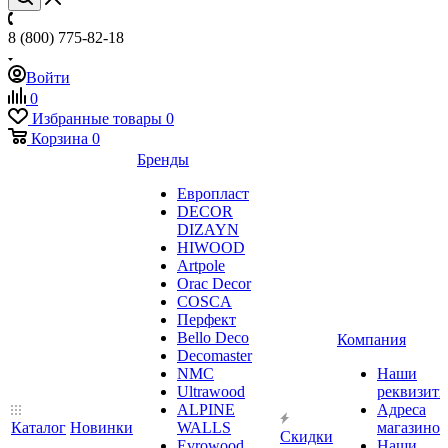
8 (800) 775-82-18
Войти
0
Избранные товары
0
Корзина
0
Бренды
Европласт
DECOR
DIZAYN
HIWOOD
Artpole
Orac Decor
COSCA
Перфект
Bello Deco
Компания
Decomaster
NMС
Наши
Ultrawood
реквизит
ALPINE
Адреса
Каталог
Новинки
WALLS
магазинов
Скидки
Evrowood
Наши