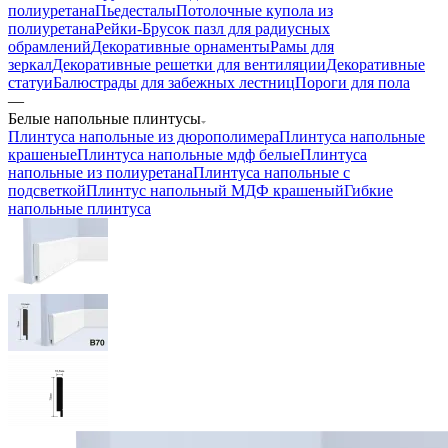
полиуретана
Пьедесталы
Потолочные купола из
полиуретана
Рейки-Брусок пазл для радиусных
обрамлений
Декоративные орнаменты
Рамы для
зеркал
Декоративные решетки для вентиляции
Декоративные
статуи
Балюстрады для забежных лестниц
Пороги для пола
—
Белые напольные плинтусы
Плинтуса напольные из дюрополимера
Плинтуса напольные
крашеные
Плинтуса напольные мдф белые
Плинтуса
напольные из полиуретана
Плинтуса напольные с
подсветкой
Плинтус напольный МДФ крашеный
Гибкие
напольные плинтуса