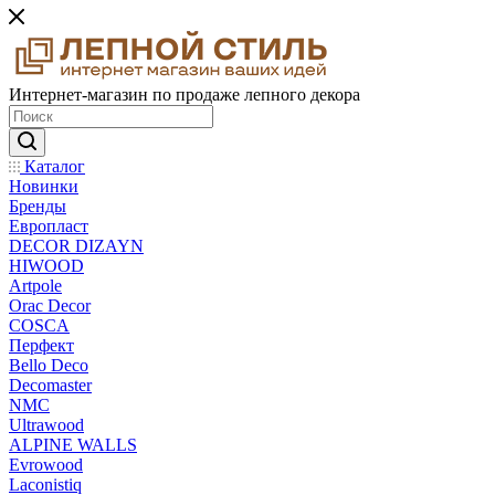
Интернет-магазин по продаже лепного декора
Каталог
Новинки
Бренды
Европласт
DECOR DIZAYN
HIWOOD
Artpole
Orac Decor
COSCA
Перфект
Bello Deco
Decomaster
NMС
Ultrawood
ALPINE WALLS
Evrowood
Laconistiq