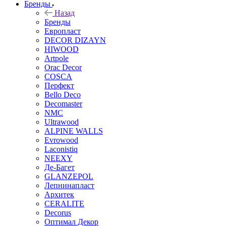
Бренды
Назад
Бренды
Европласт
DECOR DIZAYN
HIWOOD
Artpole
Orac Decor
COSCA
Перфект
Bello Deco
Decomaster
NMС
Ultrawood
ALPINE WALLS
Evrowood
Laconistiq
NEEXY
Де-Багет
GLANZEPOL
Лепнинапласт
Архитек
CERALITE
Decorus
Оптимал Декор