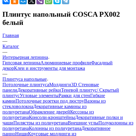
Плинтус напольный COSCA PX002
белый
Главная
—
Каталог
—
Интерьерная лепнина
Гипсовая лепнина
Алюминиевые профили
Фасадный
декор
Клеи и инструменты для монтажа
—
Плинтуса напольные
Потолочные плинтуса
Молдинги
3D Стеновые
панели
Декоративные рейки
Теневой плинтус/ Скрытый
плинтус
Угловые элементы
Рамки для стен
Гибкие
камни
Потолочные розетки под люстру
Вазоны из
стекловолокна
Декоративные камины из
полиуретана
Обрамление дверей
Кессоны из
полиуретана
Консоли-кронштейны
Декоративные полки и
чаши
Пилястры из полиуретана
Внешние углы
Полуколонны из
полиуретана
Колонны из полиуретана
Декоративное
панно
Ниши
Круговые молдинги из