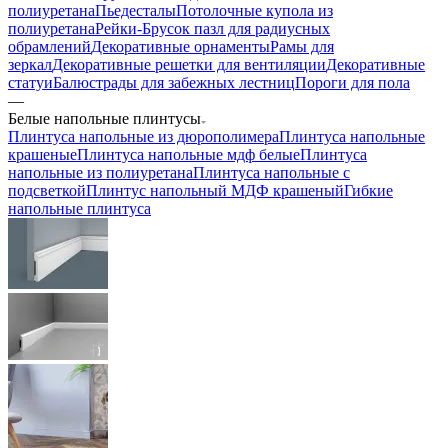
полиуретана
Пьедесталы
Потолочные купола из
полиуретана
Рейки-Брусок пазл для радиусных
обрамлений
Декоративные орнаменты
Рамы для
зеркал
Декоративные решетки для вентиляции
Декоративные
статуи
Балюстрады для забежных лестниц
Пороги для пола
—
Белые напольные плинтусы
Плинтуса напольные из дюрополимера
Плинтуса напольные
крашеные
Плинтуса напольные мдф белые
Плинтуса
напольные из полиуретана
Плинтуса напольные с
подсветкой
Плинтус напольный МДФ крашеный
Гибкие
напольные плинтуса