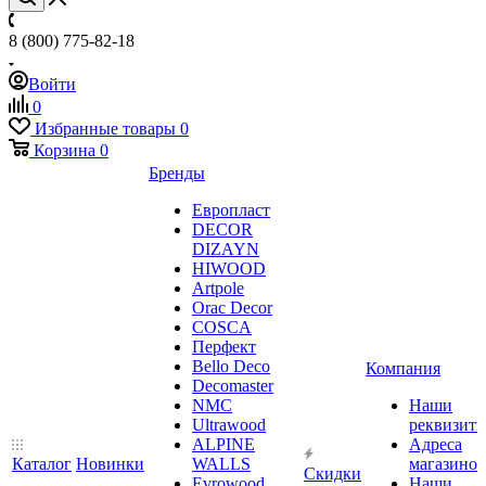
8 (800) 775-82-18
Войти
0
Избранные товары
0
Корзина
0
Бренды
Европласт
DECOR
DIZAYN
HIWOOD
Artpole
Orac Decor
COSCA
Перфект
Bello Deco
Компания
Decomaster
NMС
Наши
Ultrawood
реквизит
ALPINE
Адреса
Каталог
Новинки
WALLS
магазинов
Скидки
Evrowood
Наши