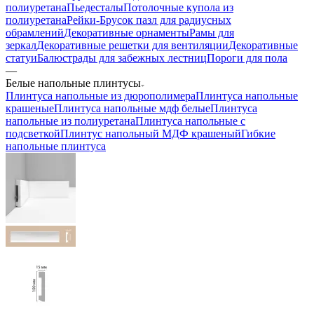
полиуретана
Пьедесталы
Потолочные купола из
полиуретана
Рейки-Брусок пазл для радиусных
обрамлений
Декоративные орнаменты
Рамы для
зеркал
Декоративные решетки для вентиляции
Декоративные
статуи
Балюстрады для забежных лестниц
Пороги для пола
—
Белые напольные плинтусы
Плинтуса напольные из дюрополимера
Плинтуса напольные
крашеные
Плинтуса напольные мдф белые
Плинтуса
напольные из полиуретана
Плинтуса напольные с
подсветкой
Плинтус напольный МДФ крашеный
Гибкие
напольные плинтуса