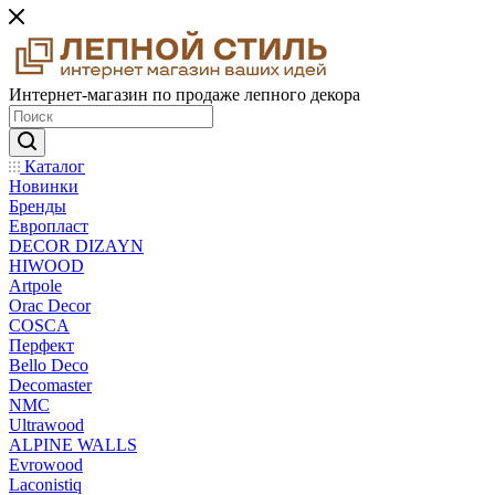
Интернет-магазин по продаже лепного декора
Каталог
Новинки
Бренды
Европласт
DECOR DIZAYN
HIWOOD
Artpole
Orac Decor
COSCA
Перфект
Bello Deco
Decomaster
NMС
Ultrawood
ALPINE WALLS
Evrowood
Laconistiq