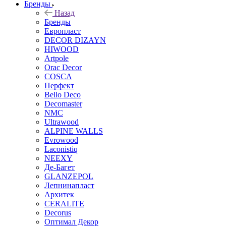
Бренды
Назад
Бренды
Европласт
DECOR DIZAYN
HIWOOD
Artpole
Orac Decor
COSCA
Перфект
Bello Deco
Decomaster
NMС
Ultrawood
ALPINE WALLS
Evrowood
Laconistiq
NEEXY
Де-Багет
GLANZEPOL
Лепнинапласт
Архитек
CERALITE
Decorus
Оптимал Декор