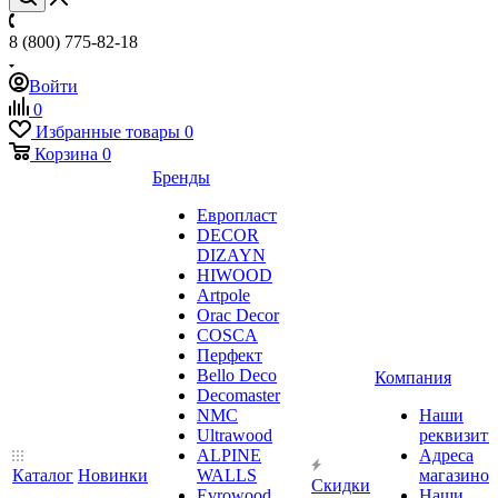
8 (800) 775-82-18
Войти
0
Избранные товары
0
Корзина
0
Бренды
Европласт
DECOR
DIZAYN
HIWOOD
Artpole
Orac Decor
COSCA
Перфект
Bello Deco
Компания
Decomaster
NMС
Наши
Ultrawood
реквизит
ALPINE
Адреса
Каталог
Новинки
WALLS
магазинов
Скидки
Evrowood
Наши