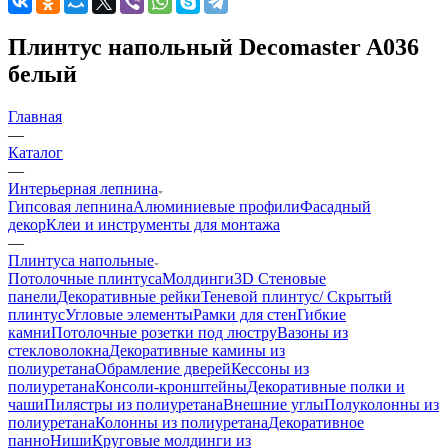
Плинтус напольный Decomaster A036
белый
Главная
—
Каталог
—
Интерьерная лепнина
Гипсовая лепнина
Алюминиевые профили
Фасадный
декор
Клеи и инструменты для монтажа
—
Плинтуса напольные
Потолочные плинтуса
Молдинги
3D Стеновые
панели
Декоративные рейки
Теневой плинтус/ Скрытый
плинтус
Угловые элементы
Рамки для стен
Гибкие
камни
Потолочные розетки под люстру
Вазоны из
стекловолокна
Декоративные камины из
полиуретана
Обрамление дверей
Кессоны из
полиуретана
Консоли-кронштейны
Декоративные полки и
чаши
Пилястры из полиуретана
Внешние углы
Полуколонны из
полиуретана
Колонны из полиуретана
Декоративное
панно
Ниши
Круговые молдинги из