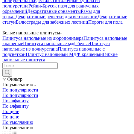
полиуретана
Пьедесталы
Потолочные купола из
полиуретана
Рейки-Брусок пазл для радиусных
обрамлений
Декоративные орнаменты
Рамы для
зеркал
Декоративные решетки для вентиляции
Декоративные
статуи
Балюстрады для забежных лестниц
Пороги для пола
—
Белые напольные плинтусы
Плинтуса напольные из дюрополимера
Плинтуса напольные
крашеные
Плинтуса напольные мдф белые
Плинтуса
напольные из полиуретана
Плинтуса напольные с
подсветкой
Плинтус напольный МДФ крашеный
Гибкие
напольные плинтуса
Фильтр
По умолчанию
По популярности
По популярности
По алфавиту
По алфавиту
По цене
По цене
По умолчанию
По умолчанию