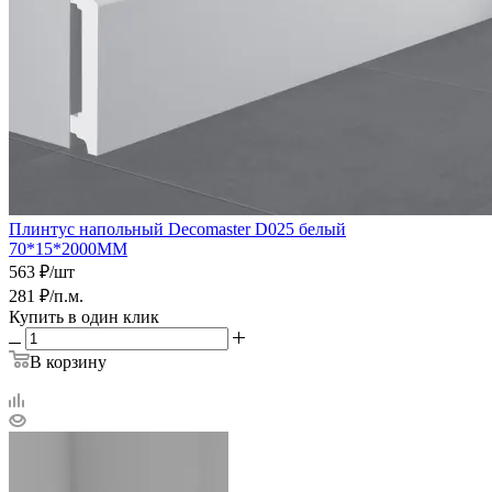
Плинтус напольный Decomaster D025 белый
70*15*2000ММ
563
₽
/шт
281
₽
/п.м.
Купить в один клик
В корзину