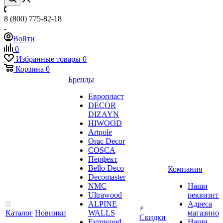
8 (800) 775-82-18
Войти
0
Избранные товары
0
Корзина
0
Бренды
Европласт
DECOR
DIZAYN
HIWOOD
Artpole
Orac Decor
COSCA
Перфект
Bello Deco
Компания
Decomaster
NMС
Наши
Ultrawood
реквизит
ALPINE
Адреса
Каталог
Новинки
WALLS
магазинов
Скидки
Evrowood
Наши