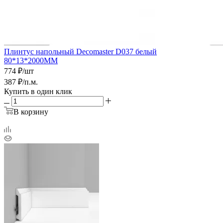
Плинтус напольный Decomaster D037 белый
80*13*2000ММ
774
₽
/шт
387
₽
/п.м.
Купить в один клик
В корзину