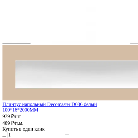
Плинтус напольный Decomaster D036 белый
100*16*2000ММ
979
₽
/шт
489
₽
/п.м.
Купить в один клик