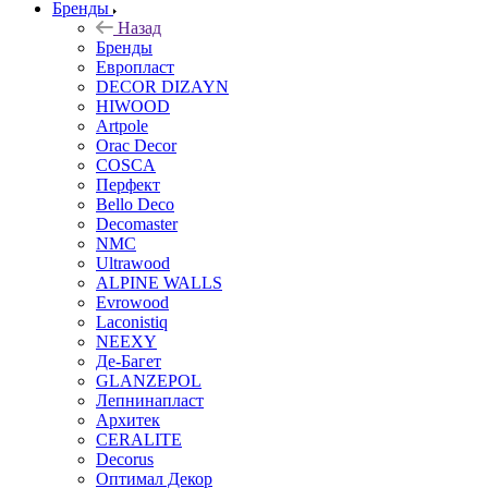
Бренды
Назад
Бренды
Европласт
DECOR DIZAYN
HIWOOD
Artpole
Orac Decor
COSCA
Перфект
Bello Deco
Decomaster
NMС
Ultrawood
ALPINE WALLS
Evrowood
Laconistiq
NEEXY
Де-Багет
GLANZEPOL
Лепнинапласт
Архитек
CERALITE
Decorus
Оптимал Декор