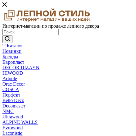
Интернет-магазин по продаже лепного декора
Каталог
Новинки
Бренды
Европласт
DECOR DIZAYN
HIWOOD
Artpole
Orac Decor
COSCA
Перфект
Bello Deco
Decomaster
NMС
Ultrawood
ALPINE WALLS
Evrowood
Laconistiq