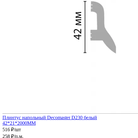
Плинтус напольный Decomaster D230 белый
42*21*2000ММ
516
₽
/шт
258
₽
/п.м.