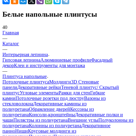
Белые напольные плинтусы
40
Главная
—
Каталог
—
Интерьерная лепнина
Гипсовая лепнина
Алюминиевые профили
Фасадный
декор
Клеи и инструменты для монтажа
—
Плинтуса напольные
Потолочные плинтуса
Молдинги
3D Стеновые
панели
Декоративные рейки
Теневой плинтус/ Скрытый
плинтус
Угловые элементы
Рамки для стен
Гибкие
камни
Потолочные розетки под люстру
Вазоны из
стекловолокна
Декоративные камины из
полиуретана
Обрамление дверей
Кессоны из
полиуретана
Консоли-кронштейны
Декоративные полки и
чаши
Пилястры из полиуретана
Внешние углы
Полуколонны из
полиуретана
Колонны из полиуретана
Декоративное
панно
Ниши
Круговые молдинги из