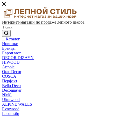
Интернет-магазин по продаже лепного декора
Каталог
Новинки
Бренды
Европласт
DECOR DIZAYN
HIWOOD
Artpole
Orac Decor
COSCA
Перфект
Bello Deco
Decomaster
NMС
Ultrawood
ALPINE WALLS
Evrowood
Laconistiq