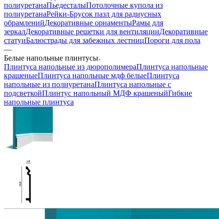
полиуретана
Пьедесталы
Потолочные купола из
полиуретана
Рейки-Брусок пазл для радиусных
обрамлений
Декоративные орнаменты
Рамы для
зеркал
Декоративные решетки для вентиляции
Декоративные
статуи
Балюстрады для забежных лестниц
Пороги для пола
—
Белые напольные плинтусы
Плинтуса напольные из дюрополимера
Плинтуса напольные
крашеные
Плинтуса напольные мдф белые
Плинтуса
напольные из полиуретана
Плинтуса напольные с
подсветкой
Плинтус напольный МДФ крашеный
Гибкие
напольные плинтуса