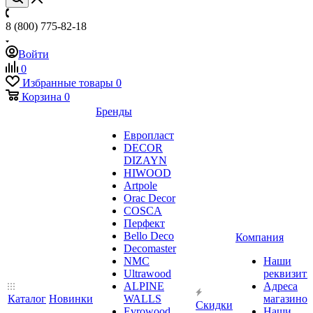
8 (800) 775-82-18
Войти
0
Избранные товары
0
Корзина
0
Бренды
Европласт
DECOR
DIZAYN
HIWOOD
Artpole
Orac Decor
COSCA
Перфект
Bello Deco
Компания
Decomaster
NMС
Наши
Ultrawood
реквизит
ALPINE
Адреса
Каталог
Новинки
WALLS
магазинов
Скидки
Evrowood
Наши