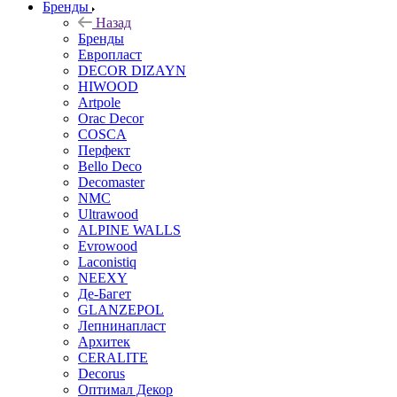
Бренды
Назад
Бренды
Европласт
DECOR DIZAYN
HIWOOD
Artpole
Orac Decor
COSCA
Перфект
Bello Deco
Decomaster
NMС
Ultrawood
ALPINE WALLS
Evrowood
Laconistiq
NEEXY
Де-Багет
GLANZEPOL
Лепнинапласт
Архитек
CERALITE
Decorus
Оптимал Декор