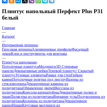
Плинтус напольный Перфект Plus Р31
белый
Главная
—
Каталог
—
Интерьерная лепнина
Гипсовая лепнина
Алюминиевые профили
Фасадный
декор
Клеи и инструменты для монтажа
—
Плинтуса напольные
Потолочные плинтуса
Молдинги
3D Стеновые
панели
Декоративные рейки
Теневой плинтус/ Скрытый
плинтус
Угловые элементы
Рамки для стен
Гибкие
камни
Потолочные розетки под люстру
Вазоны из
стекловолокна
Декоративные камины из
полиуретана
Обрамление дверей
Кессоны из
полиуретана
Консоли-кронштейны
Декоративные полки и
чаши
Пилястры из полиуретана
Внешние углы
Полуколонны из
полиуретана
Колонны из полиуретана
Декоративное
панно
Ниши
Круговые молдинги из