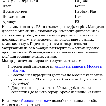
Фактура поверхности
Гладкая
Цвет
Белый
Производитель
Перфект Plus
Подходит для
Пол
Артикул
Р31
Напольный плинтус Р31 из коллекции перфект plus. Материал
дюрополимер он же ( экополимер, композит, фитополимер).
Дюрополимер обладает высокой твердостью, прочности не
поглощает влагу, что позволяет использование в ванных
комнатах и саун. Перед покрытием лакокрасочными
материалами не содержащие растворители - рекомендовано
про грунтовать. Рекомендуется использовать стыковочный
клей для соединительных стыков.
Мы предлагаем два варианта получения заказов:
Бесплатный самовывоз из
наших магазинов в Москве и
области.
Собственная курьерская доставка по Москве: бесплатно
для заказов от 20 тыс. руб и по ближнему Подмосковью
(50 руб/км).
Для регионов при заказе от 80 тыс. руб. доставка
бесплатная до вашего города: кроме лепнины из гипса .
В разделе «
Условия доставки
» подробно описаны способы и
условия доставки заказов.