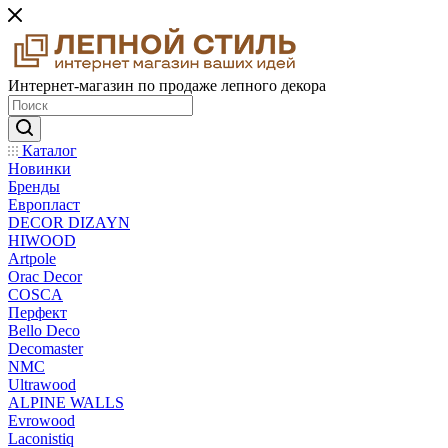
Интернет-магазин по продаже лепного декора
Каталог
Новинки
Бренды
Европласт
DECOR DIZAYN
HIWOOD
Artpole
Orac Decor
COSCA
Перфект
Bello Deco
Decomaster
NMС
Ultrawood
ALPINE WALLS
Evrowood
Laconistiq