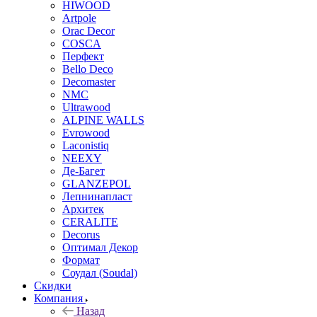
HIWOOD
Artpole
Orac Decor
COSCA
Перфект
Bello Deco
Decomaster
NMС
Ultrawood
ALPINE WALLS
Evrowood
Laconistiq
NEEXY
Де-Багет
GLANZEPOL
Лепнинапласт
Архитек
CERALITE
Decorus
Оптимал Декор
Формат
Соудал (Soudal)
Скидки
Компания
Назад