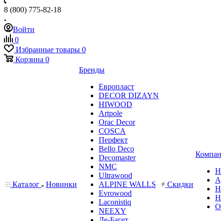
8 (800) 775-82-18
Войти
0
Избранные товары
0
Корзина
0
Бренды
Европласт
DECOR DIZAYN
HIWOOD
Artpole
Orac Decor
COSCA
Перфект
Bello Deco
Компан
Decomaster
NMС
Н
Ultrawood
А
Каталог
Новинки
ALPINE WALLS
Скидки
Н
Evrowood
Н
Laconistiq
О
NEEXY
Де-Багет